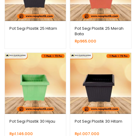
ild
enu
Pot Segi Plastik 25 Hitam
Pot Segi Plastik 25 Merah
Bata
Rp
965.000
Pot Segi Plastik 30 Hijau
Pot Segi Plastik 30 Hitam
Rp
1.146.000
Rp
1.007.000