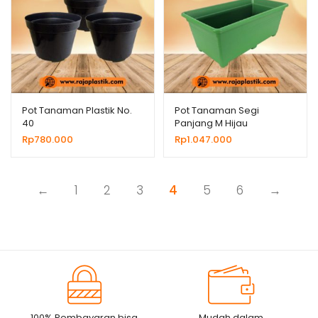
Pot Tanaman Plastik No.
Pot Tanaman Segi
40
Panjang M Hijau
Rp
780.000
Rp
1.047.000
←
1
2
3
4
5
6
→
100% Pembayaran bisa
Mudah dalam