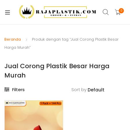
xpand
ild
0
xpand
enu
ild
xpand
enu
ild
Beranda
Produk dengan tag “Jual Corong Plastik Besar
xpand
enu
Harga Murah”
ild
xpand
enu
Jual Corong Plastik Besar Harga
ild
xpand
enu
Murah
ild
xpand
enu
Filters
Sort by
ild
xpand
enu
ild
enu