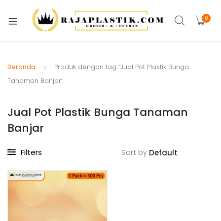
xpand
ild
0
xpand
enu
ild
xpand
enu
ild
Beranda
Produk dengan tag “Jual Pot Plastik Bunga
xpand
enu
Tanaman Banjar”
ild
xpand
enu
Jual Pot Plastik Bunga Tanaman
ild
xpand
enu
Banjar
ild
xpand
enu
Filters
Sort by
ild
xpand
enu
ild
enu