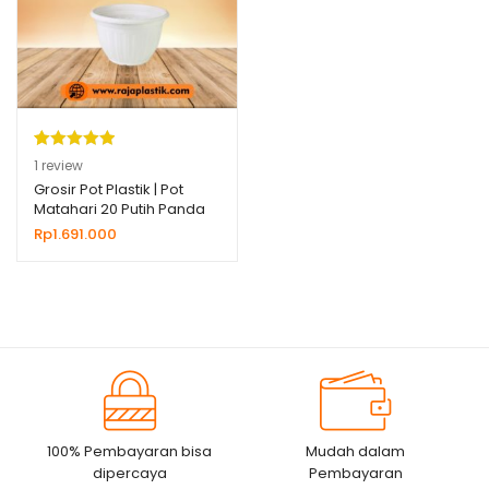
Peringkat
1
1
review
5.00
dari 5
Grosir Pot Plastik | Pot
Matahari 20 Putih Panda
berdasarka
Star
Rp
1.691.000
n
penilaian
pelanggan
100% Pembayaran bisa
Mudah dalam
dipercaya
Pembayaran