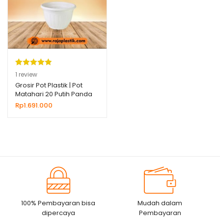
Peringkat
1
1
review
5.00
dari 5
Grosir Pot Plastik | Pot
Matahari 20 Putih Panda
berdasarka
Star
Rp
1.691.000
n
penilaian
pelanggan
100% Pembayaran bisa
Mudah dalam
dipercaya
Pembayaran