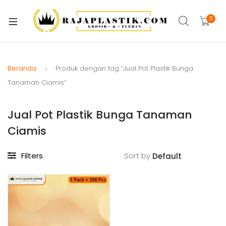
xpand
ild
0
xpand
enu
ild
xpand
enu
ild
Beranda
Produk dengan tag “Jual Pot Plastik Bunga
xpand
enu
Tanaman Ciamis”
ild
xpand
enu
Jual Pot Plastik Bunga Tanaman
ild
xpand
enu
Ciamis
ild
xpand
enu
Filters
Sort by
ild
xpand
enu
ild
enu