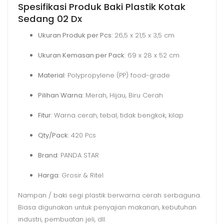
Spesifikasi Produk Baki Plastik Kotak
Sedang 02 Dx
Ukuran Produk per Pcs
: 26,5 x 21,5 x 3,5 cm
Ukuran Kemasan per Pack
: 69 x 28 x 52 cm
Material
: Polypropylene (PP) food-grade
Pilihan Warna
: Merah, Hijau, Biru Cerah
Fitur
: Warna cerah, tebal, tidak bengkok, kilap
Qty/Pack
: 420 Pcs
Brand
: PANDA STAR
Harga
: Grosir & Ritel
Nampan / baki segi plastik berwarna cerah serbaguna.
Biasa digunakan untuk penyajian makanan, kebutuhan
industri, pembuatan jeli, dll.