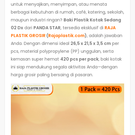
untuk menyajikan, menyimpan, atau menata
berbagai kebutuhan di rumah, café, katering, sekolah,
maupun industri ringan?
Baki Plastik Kotak Sedang
02 Dx
dari
PANDA STAR
, tersedia eksklusif di
RAJA
PLASTIK GROSIR
(
Rajaplastik.com
)
, adalah jawaban
Anda. Dengan dimensi ideal
26,5 x 21,5 x 3,5 cm
per
pcs, material polypropylene (PP) unggulan, serta
kemasan super hemat
420 pcs per pack
, baki kotak
ini siap mendukung segala aktivitas Anda—dengan
harga grosir paling bersaing di pasaran.