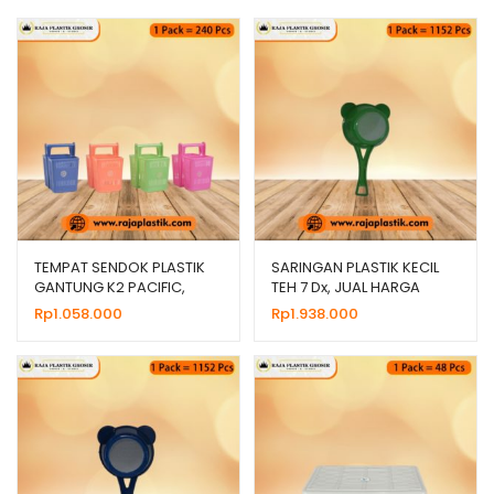
TEMPAT SENDOK PLASTIK
SARINGAN PLASTIK KECIL
GANTUNG K2 PACIFIC,
TEH 7 Dx, JUAL HARGA
HARGA GROSIR
GROSIR MURAH
Rp
1.058.000
Rp
1.938.000