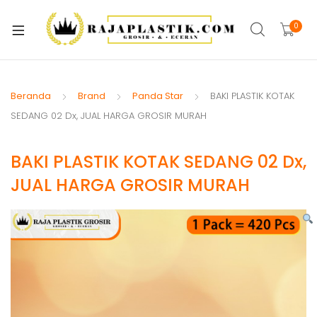
xpand
ild
0
xpand
enu
ild
xpand
enu
ild
Beranda
Brand
Panda Star
BAKI PLASTIK KOTAK
xpand
enu
SEDANG 02 Dx, JUAL HARGA GROSIR MURAH
ild
xpand
enu
BAKI PLASTIK KOTAK SEDANG 02 Dx,
ild
xpand
enu
JUAL HARGA GROSIR MURAH
ild
xpand
enu
ild
xpand
enu
ild
enu