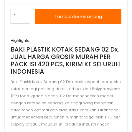
Kuantitas
Tambah ke keranjang
BAKI
PLASTIK
KOTAK
Highlights
SEDANG
BAKI PLASTIK KOTAK SEDANG 02 Dx,
02
JUAL HARGA GROSIR MURAH PER
Dx,
PACK ISI 420 PCS, KIRIM KE SELURUH
JUAL
INDONESIA
HARGA
GROSIR
Baki Plastik Kotak Sedang 02 Dx adalah wadah berbentuk
kotak persegi panjang datar, terbuat dari
Polypropylene
MURAH
(PP)
food-grade. Varian “02 Dx” menandakan model
dengan ketebalan sedang-ke-tinggi yang menjamin
daya tahan optimal dan stabilitas tumpukan. Dirancang
untuk menemani kebutuhan rumah tangga, bisnis kuliner,
display produk, maupun lini produksi industri ringan.