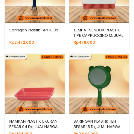
Saringan Plastik Teh 10 Dx
TEMPAT SENDOK PLASTIK
TIPE CAPPUCCINO M, JUAL
HARGA GROSIR
Rp
2.472.000
Rp
478.000
NAMPAN PLASTIK UKURAN
SARINGAN PLASTIK TEH
BESAR 04 Dx, JUAL HARGA
BESAR 15 Dx, JUAL HARGA
GROSIR MURAH
GROSIR MURAH
Rp
1.194.000
Rp
2.842.000