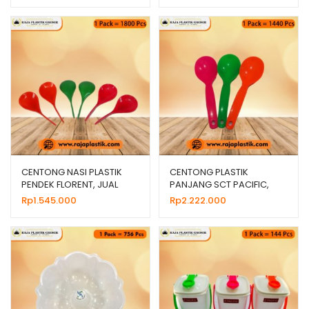
CENTONG NASI PLASTIK
CENTONG PLASTIK
PENDEK FLORENT, JUAL
PANJANG SCT PACIFIC,
HARGA GROSIR MURAH
JUAL HARGA GROSIR
Rp
1.545.000
Rp
2.222.000
MURAH