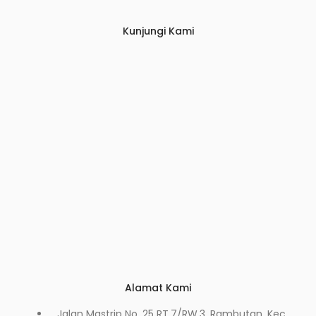
Kunjungi Kami
Alamat Kami
Jalan Mastrip No. 25 RT.7/RW.3, Rambutan, Kec.