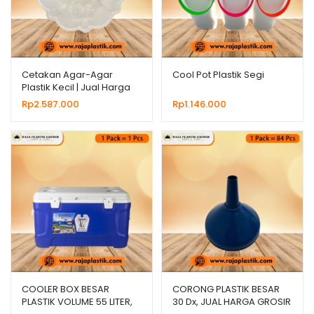
Cetakan Agar-Agar
Cool Pot Plastik Segi
Plastik Kecil | Jual Harga
Grosir
Rp
2.587.000
Rp
1.146.000
COOLER BOX BESAR
CORONG PLASTIK BESAR
PLASTIK VOLUME 55 LITER,
30 Dx, JUAL HARGA GROSIR