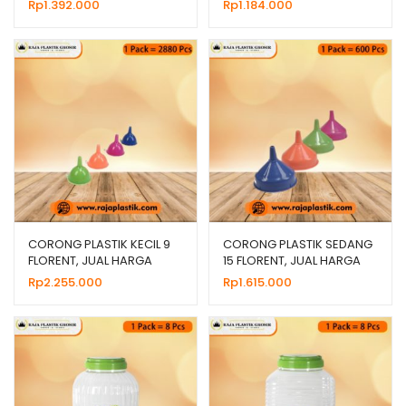
JUAL HARGA GROSIR
MURAH
Rp
1.392.000
Rp
1.184.000
CORONG PLASTIK KECIL 9
CORONG PLASTIK SEDANG
FLORENT, JUAL HARGA
15 FLORENT, JUAL HARGA
GROSIR MURAH
GROSIR MURAH
Rp
2.255.000
Rp
1.615.000