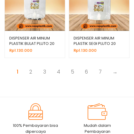
DISPENSER AIR MINUM
DISPENSER AIR MINUM
PLASTIK BULAT PLUTO 20
PLASTIK SEGI PLUTO 20
LITER MURAH
LITER MURAH
Rp
1.130.000
Rp
1.130.000
1
2
3
4
5
6
7
→
100% Pembayaran bisa
Mudah dalam
dipercaya
Pembayaran