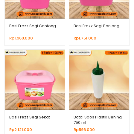
Basi Frezz Segi Centong
Basi Frezz Segi Panjang
Rp
1.969.000
Rp
1.751.000
Basi Frezz Segi Sekat
Botol Saos Plastik Bening
750 ml
Rp
2.121.000
Rp
598.000