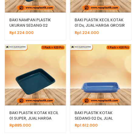
BAKI NAMPAN PLASTIK
BAKI PLASTIK KECIL KOTAK
UKURAN SEDANG 02
01 Dx, JUAL HARGA GROSIR
SUPER, JUAL HARGA
MURAH
Rp
1.224.000
Rp
1.224.000
MURAH
xpand
ild
xpand
enu
ild
BAKI PLASTIK KOTAK KECIL
BAKI PLASTIK KOTAK
01 SUPER, JUAL HARGA
SEDANG 02 Dx, JUAL
enu
GROSIR MURAH
HARGA GROSIR MURAH
Rp
885.000
Rp
1.612.000