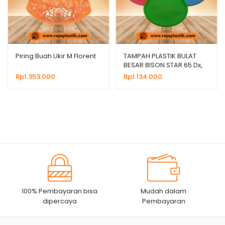
Piring Buah Ukir M Florent
TAMPAH PLASTIK BULAT
BESAR BISON STAR 65 Dx,
HARGA MURAH
Rp
1.353.000
Rp
1.134.000
100% Pembayaran bisa
Mudah dalam
dipercaya
Pembayaran