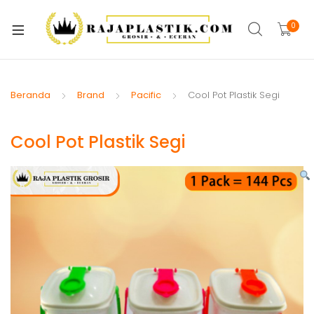
xpand
ild
0
xpand
enu
ild
xpand
enu
ild
Beranda
Brand
Pacific
Cool Pot Plastik Segi
xpand
enu
ild
Cool Pot Plastik Segi
xpand
enu
ild
xpand
enu
ild
xpand
enu
ild
xpand
enu
ild
enu