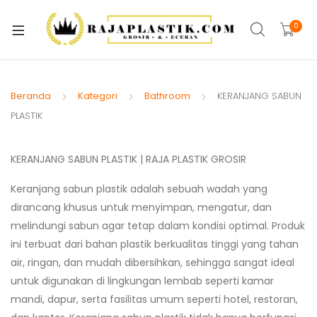
xpand
ild
0
xpand
enu
ild
enu
Beranda
Kategori
Bathroom
KERANJANG SABUN
PLASTIK
KERANJANG SABUN PLASTIK | RAJA PLASTIK GROSIR
Keranjang sabun plastik adalah sebuah wadah yang
dirancang khusus untuk menyimpan, mengatur, dan
melindungi sabun agar tetap dalam kondisi optimal. Produk
ini terbuat dari bahan plastik berkualitas tinggi yang tahan
air, ringan, dan mudah dibersihkan, sehingga sangat ideal
untuk digunakan di lingkungan lembab seperti kamar
xpand
mandi, dapur, serta fasilitas umum seperti hotel, restoran,
ild