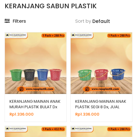
KERANJANG SABUN PLASTIK
Filters
Sort by
KERANJANG MAINAN ANAK
KERANJANG MAINAN ANAK
MURAH PLASTIK BULAT Dx
PLASTIK SEGI 8 Dx, JUAL
HARGA GROSIR
Rp
1.336.000
Rp
1.336.000