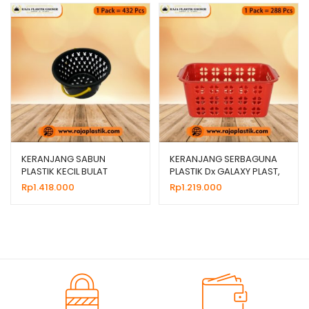
KERANJANG SABUN
KERANJANG SERBAGUNA
PLASTIK KECIL BULAT
PLASTIK Dx GALAXY PLAST,
PLAYBOY HITAM MURAH
HARGA MURAH
Rp
1.418.000
Rp
1.219.000