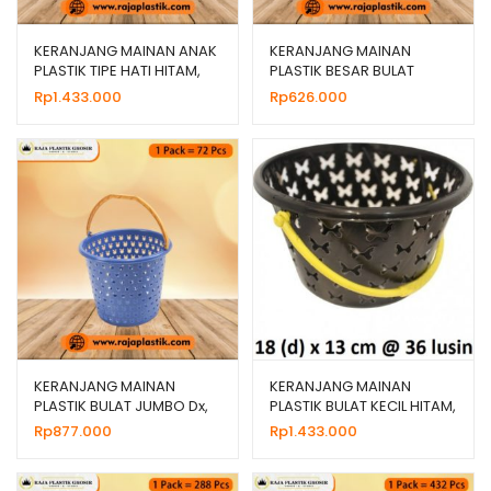
KERANJANG MAINAN ANAK
KERANJANG MAINAN
PLASTIK TIPE HATI HITAM,
PLASTIK BESAR BULAT
HARGA GROSIR
HITAM PANDA STAR
Rp
1.433.000
Rp
626.000
KERANJANG MAINAN
KERANJANG MAINAN
PLASTIK BULAT JUMBO Dx,
PLASTIK BULAT KECIL HITAM,
HARGA GROSIR
HARGA GROSIR
Rp
877.000
Rp
1.433.000