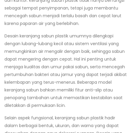
dan kantor. Keranjang sabun plastik tidak hanya berfungsi
xpand
enu
sebagai tempat penyimpanan, tetapi juga membantu
ild
xpand
mencegah sabun menjadi terlalu basah dan cepat larut
enu
ild
karena paparan air yang berlebihan.
xpand
enu
Desain keranjang sabun plastik umumnya dilengkapi
ild
xpand
dengan lubang-lubang kecil atau sistem ventilasi yang
enu
ild
memungkinkan air mengalir dengan baik, sehingga sabun
xpand
enu
dapat mengering dengan cepat. Hal ini penting untuk
ild
menjaga kualitas dan umur pakai sabun, serta mencegah
enu
pertumbuhan bakteri atau jamur yang dapat terjadi akibat
kelembapan yang terus-menerus. Beberapa model
keranjang sabun bahkan memiliki fitur anti-slip atau
penopang tambahan untuk memastikan kestabilan saat
diletakkan di permukaan licin.
Selain aspek fungsional, keranjang sabun plastik hadir
dalam berbagai bentuk, ukuran, dan warna yang dapat