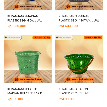
KERANJANG MAINAN
KERANJANG MAINAN
PLASTIK SEGI 4 Dx, JUAL
PLASTIK SEGI 4 HITAM, JUAL
HARGA GROSIR MURAH
HARGA MURAH
Rp
1.336.000
Rp
1.433.000
KERANJANG PLASTIK
KERANJANG SABUN
MAINAN BULAT BESAR Dx,
PLASTIK KECIL BULAT
JUAL HARGA GROSIR
PLAYBOY Dx, HARGA
Rp
835.000
Rp
1.336.000
MURAH