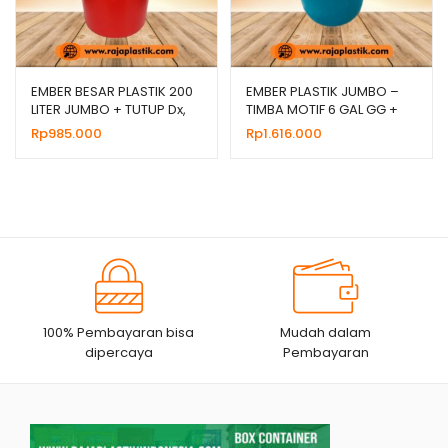
EMBER BESAR PLASTIK 200
EMBER PLASTIK JUMBO –
LITER JUMBO + TUTUP Dx,
TIMBA MOTIF 6 GAL GG +
HARGA GROSIR
TTP Dx
Rp
985.000
Rp
1.616.000
100% Pembayaran bisa
Mudah dalam
dipercaya
Pembayaran