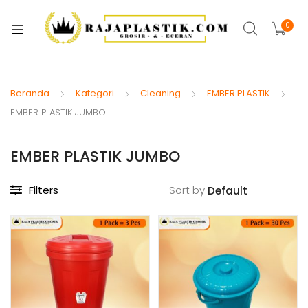
xpand
ild
0
xpand
enu
ild
xpand
enu
ild
Beranda
Kategori
Cleaning
EMBER PLASTIK
xpand
enu
EMBER PLASTIK JUMBO
ild
xpand
enu
EMBER PLASTIK JUMBO
ild
xpand
enu
ild
Filters
Sort by
xpand
enu
ild
xpand
enu
ild
enu