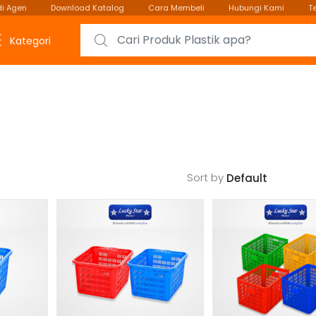
i Agen
Download Katalog
Cara Membeli
Hubungi Kami
T
Search for:
Kategori
Sort by