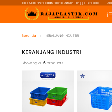
Toko Grosir Perabotan Plastik Rumah Tangga Terdekat
Jad
Beranda
KERANJANG INDUSTRI
KERANJANG INDUSTRI
Showing all
6
products