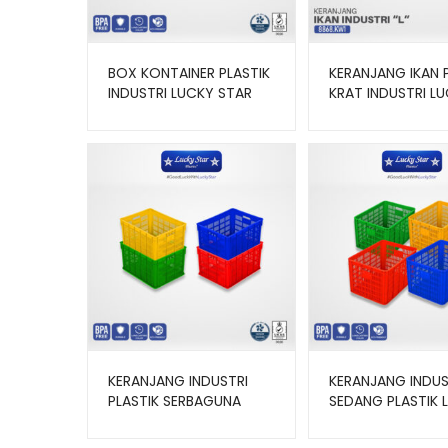
BOX KONTAINER PLASTIK
KERANJANG IKAN 
INDUSTRI LUCKY STAR
KRAT INDUSTRI L
TIPE 8856 UKURAN 44 x
STAR L 8868.KW1
30 x 11,2 CM
UKURAN 70x51x37
KERANJANG INDUSTRI
KERANJANG INDUS
PLASTIK SERBAGUNA
SEDANG PLASTIK 
LUCKY STAR TIPE
STAR TIPE 8887.K
8886.KW1 UKURAN
UKURAN 59,5x42x