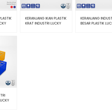
PLASTIK
KERANJANG IKAN PLASTIK
KERANJANG INDUST
UCKY
KRAT INDUSTRI LUCKY
BESAR PLASTIK LU
STAR M 8867.KW1
STAR TIPE 8888.K
UKURAN 64×46,5×35 CM
UKURAN 67,5x48x4
CM
TRI
LUCKY
W1
34,5