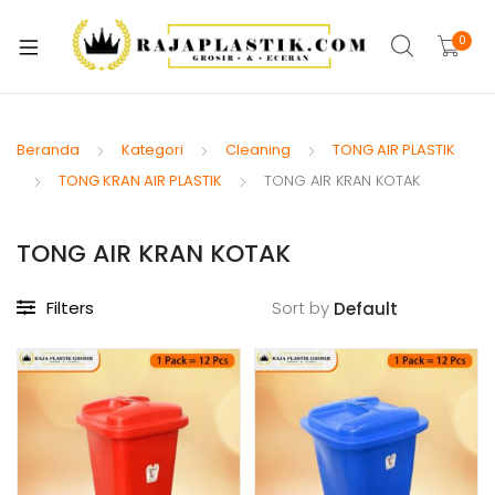
xpand
ild
0
xpand
enu
ild
xpand
enu
ild
Beranda
Kategori
Cleaning
TONG AIR PLASTIK
xpand
enu
TONG KRAN AIR PLASTIK
TONG AIR KRAN KOTAK
ild
xpand
enu
ild
TONG AIR KRAN KOTAK
xpand
enu
ild
Filters
Sort by
xpand
enu
ild
xpand
enu
ild
enu