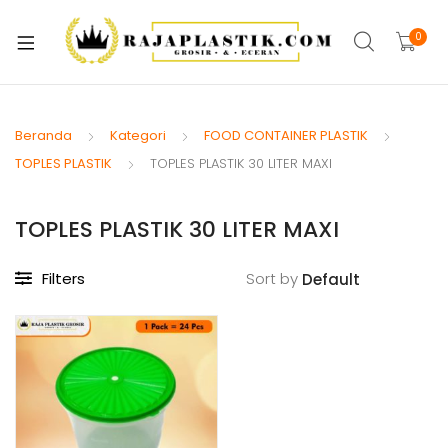
xpand
ild
0
xpand
enu
ild
xpand
enu
ild
Beranda
Kategori
FOOD CONTAINER PLASTIK
xpand
enu
TOPLES PLASTIK
TOPLES PLASTIK 30 LITER MAXI
ild
xpand
enu
ild
TOPLES PLASTIK 30 LITER MAXI
xpand
enu
ild
Filters
Sort by
xpand
enu
ild
xpand
enu
ild
enu