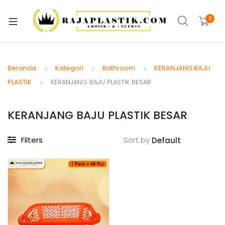
xpand
ild
0
xpand
enu
ild
xpand
enu
ild
Beranda
Kategori
Bathroom
KERANJANG BAJU
xpand
enu
PLASTIK
KERANJANG BAJU PLASTIK BESAR
ild
xpand
enu
ild
KERANJANG BAJU PLASTIK BESAR
xpand
enu
ild
Filters
Sort by
xpand
enu
ild
xpand
enu
ild
enu