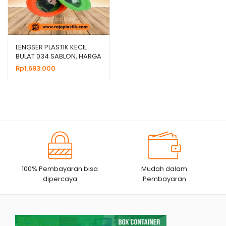
LENGSER PLASTIK KECIL
BULAT 034 SABLON, HARGA
GROSIR MURAH
Rp
1.693.000
100% Pembayaran bisa
Mudah dalam
dipercaya
Pembayaran