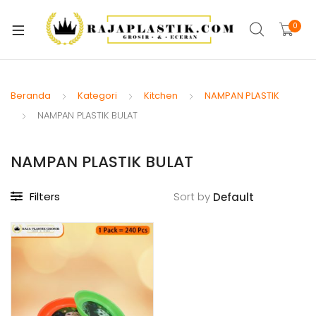
xpand
ild
0
xpand
enu
ild
xpand
enu
ild
Beranda
Kategori
Kitchen
NAMPAN PLASTIK
xpand
enu
NAMPAN PLASTIK BULAT
ild
xpand
enu
ild
NAMPAN PLASTIK BULAT
xpand
enu
ild
Filters
Sort by
xpand
enu
ild
xpand
enu
ild
enu