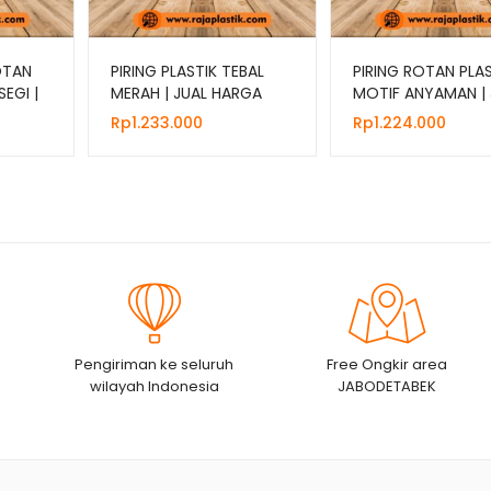
OTAN
PIRING PLASTIK TEBAL
PIRING ROTAN PLAS
EGI |
MERAH | JUAL HARGA
MOTIF ANYAMAN | 
IR
MURAH GROSIR
HARGA GROSIR
Rp
1.233.000
Rp
1.224.000
Pengiriman ke seluruh
Free Ongkir area
wilayah Indonesia
JABODETABEK