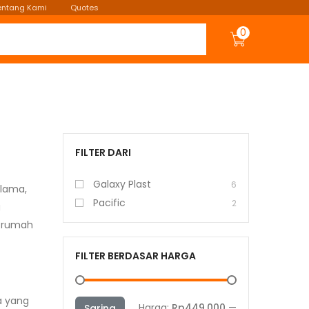
entang Kami
Quotes
0
FILTER DARI
Galaxy Plast
6
 lama,
Pacific
2
g
i rumah
FILTER BERDASAR HARGA
a yang
Harga
Harga
Harga:
Rp449.000
—
Saring