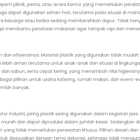
 seperti piknik, pesta, atau acara kantor yang memerlukan peralat
 juga dapat digunakan sehari-hari, terutama pada situasi di man
ara keluarga atau ketika sedang membersihkan dapur. Tidak han
ungsi membantu penataan makanan agar tampak rapi dan menari
an dan efisiensinya. Material plastik yang digunakan tidak mudah
a lebih aman terutama untuk anak-anak dan situasi di lingkung
 dan sabun, serta cepat kering, yang menambah nilai higienisny
ebagai pilihan untuk usaha katering, rumah makan, dan event-e
umlah banyak.
ktor industri, piring plastik sering digunakan dalam kegiatan jasa
h murah dan dapat diproduksi dalam jumlah besar. Sedangkan d
makan yang tidak memerlukan perawatan khusus. Pilihan desain dan
tuk disesuaikan dengan tema dekorasi, sehingga tidak menguran