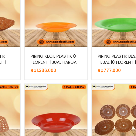
TIK
PIRING KECIL PLASTIK 8
PIRING PLASTIK BE
T |
FLORENT | JUAL HARGA
TEBAL 10 FLORENT |
IR
GROSIR
HARGA GROSIR
Rp
1.336.000
Rp
777.000