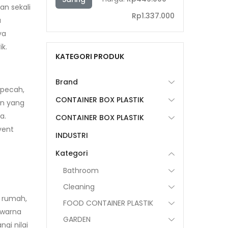
an sekali
terendah
tertinggi
Rp1.337.000
a
ya
k.
KATEGORI PRODUK
Brand
 pecah,
CONTAINER BOX PLASTIK
an yang
a.
CONTAINER BOX PLASTIK
vent
INDUSTRI
Kategori
Bathroom
Cleaning
i rumah,
FOOD CONTAINER PLASTIK
 warna
GARDEN
gi nilai