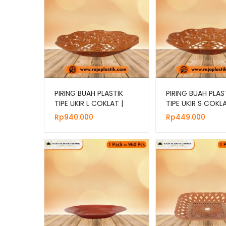
PIRING BUAH PLASTIK
PIRING BUAH PLAS
TIPE UKIR L COKLAT |
TIPE UKIR S COKLA
JUAL HARGA GROSIR
JUAL HARGA GROS
Rp
940.000
Rp
449.000