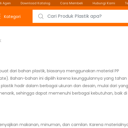
i Agen
Download Katalog
Cara Membeli
Hubungi Kami
T
Search for:
Kategori
K
buat dari bahan plastik, biasanya menggunakan material PP
ate). Bahan-bahan ini dipilih karena keunggulannya yang tahan
plastik hadir dalam berbagai ukuran dan desain, mulai dari yan
menarik, sehingga dapat memenuhi berbagai kebutuhan, baik d
k menyajikan makanan, minuman, dan camilan. Karena materialny