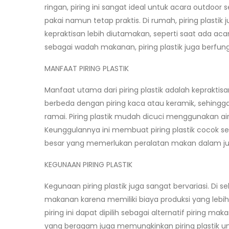
ringan, piring ini sangat ideal untuk acara outdoor
pakai namun tetap praktis. Di rumah, piring plastik
kepraktisan lebih diutamakan, seperti saat ada ac
sebagai wadah makanan, piring plastik juga berf
MANFAAT PIRING PLASTIK
Manfaat utama dari piring plastik adalah kepraktis
berbeda dengan piring kaca atau keramik, sehingg
ramai. Piring plastik mudah dicuci menggunakan air
Keunggulannya ini membuat piring plastik cocok s
besar yang memerlukan peralatan makan dalam j
KEGUNAAN PIRING PLASTIK
Kegunaan piring plastik juga sangat bervariasi. Di se
makanan karena memiliki biaya produksi yang lebi
piring ini dapat dipilih sebagai alternatif piring 
yang beragam juga memungkinkan piring plastik un