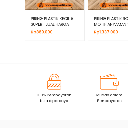
PIRING PLASTIK KECIL 8
PIRING PLASTIK R
SUPER | JUAL HARGA
MOTIF ANYAMAN S
GROSIR
JUAL HARGA GROS
Rp
869.000
Rp
1.337.000
100% Pembayaran
Mudah dalam
bisa dipercaya
Pembayaran