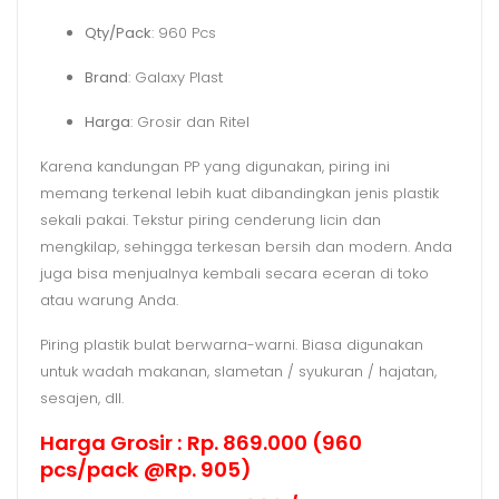
Qty/Pack
: 960 Pcs
Brand
: Galaxy Plast
Harga
: Grosir dan Ritel
Karena kandungan PP yang digunakan, piring ini
memang terkenal lebih kuat dibandingkan jenis plastik
sekali pakai. Tekstur piring cenderung licin dan
mengkilap, sehingga terkesan bersih dan modern. Anda
juga bisa menjualnya kembali secara eceran di toko
atau warung Anda.
Piring plastik bulat berwarna-warni. Biasa digunakan
untuk wadah makanan, slametan / syukuran / hajatan,
sesajen, dll.
Harga Grosir : Rp. 869.000 (960
pcs/pack @Rp. 905)