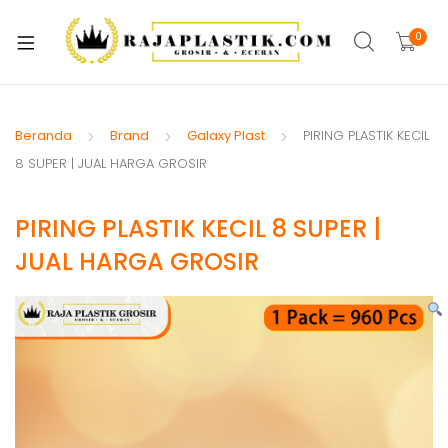
xpand
ild
0
xpand
enu
ild
xpand
enu
ild
Beranda
Brand
Galaxy Plast
PIRING PLASTIK KECIL
xpand
enu
8 SUPER | JUAL HARGA GROSIR
ild
xpand
enu
PIRING PLASTIK KECIL 8 SUPER |
ild
xpand
enu
JUAL HARGA GROSIR
ild
xpand
enu
ild
xpand
enu
ild
enu