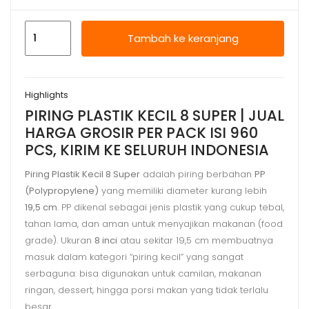
Kuantitas
Tambah ke keranjang
PIRING
PLASTIK
KECIL
Highlights
8
PIRING PLASTIK KECIL 8 SUPER | JUAL
SUPER
HARGA GROSIR PER PACK ISI 960
|
PCS, KIRIM KE SELURUH INDONESIA
JUAL
HARGA
Piring Plastik Kecil 8 Super
adalah piring berbahan
PP
GROSIR
(Polypropylene)
yang memiliki diameter kurang lebih
19,5 cm
. PP dikenal sebagai jenis plastik yang cukup tebal,
tahan lama, dan aman untuk menyajikan makanan (food
grade). Ukuran
8 inci
atau sekitar 19,5 cm membuatnya
masuk dalam kategori “piring kecil” yang sangat
serbaguna: bisa digunakan untuk camilan, makanan
ringan, dessert, hingga porsi makan yang tidak terlalu
besar.