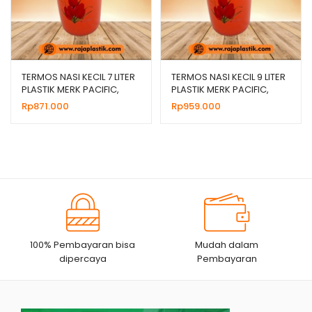
TERMOS NASI KECIL 7 LITER
TERMOS NASI KECIL 9 LITER
PLASTIK MERK PACIFIC,
PLASTIK MERK PACIFIC,
HARGA MURAH
HARGA MURAH
Rp
871.000
Rp
959.000
100% Pembayaran bisa
Mudah dalam
dipercaya
Pembayaran