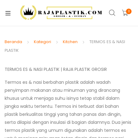
xpand
ild
0
xpand
enu
ild
xpand
enu
ild
Beranda
Kategori
Kitchen
TERMOS ES & NASI
xpand
enu
PLASTIK
ild
xpand
enu
ild
TERMOS ES & NASI PLASTIK | RAJA PLASTIK GROSIR
xpand
enu
Termos es & nasi berbahan plastik adalah wadah
ild
penyimpan makanan atau minuman yang dirancang
enu
khusus untuk menjaga suhu isinya tetap stabil dalam
jangka waktu tertentu. Termos ini terbuat dari bahan
plastik berkualitas tinggi yang tahan panas dan dingin,
serta dilapisi dengan insulasi di bagian dalamnya. Dua jenis
termos plastik yang umum digunakan adalah termos es