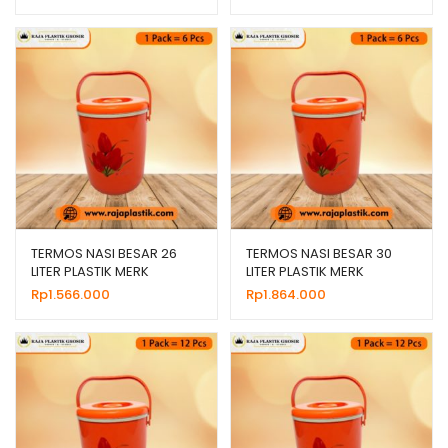
TERMOS NASI BESAR 26
TERMOS NASI BESAR 30
LITER PLASTIK MERK
LITER PLASTIK MERK
PACIFIC, HARGA MURAH
PACIFIC, HARGA MURAH
Rp
1.566.000
Rp
1.864.000