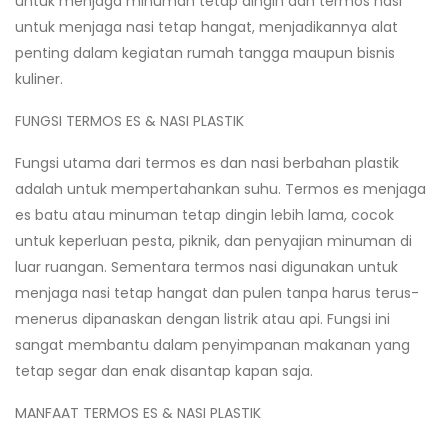
untuk menjaga minuman tetap dingin dan termos nasi
untuk menjaga nasi tetap hangat, menjadikannya alat
penting dalam kegiatan rumah tangga maupun bisnis
kuliner.
FUNGSI TERMOS ES & NASI PLASTIK
Fungsi utama dari termos es dan nasi berbahan plastik
adalah untuk mempertahankan suhu. Termos es menjaga
es batu atau minuman tetap dingin lebih lama, cocok
untuk keperluan pesta, piknik, dan penyajian minuman di
luar ruangan. Sementara termos nasi digunakan untuk
menjaga nasi tetap hangat dan pulen tanpa harus terus-
xpand
menerus dipanaskan dengan listrik atau api. Fungsi ini
ild
xpand
sangat membantu dalam penyimpanan makanan yang
enu
ild
tetap segar dan enak disantap kapan saja.
enu
MANFAAT TERMOS ES & NASI PLASTIK