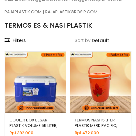
RAJAPLASTIK.COM | RAJAPLASTIKGROSIR.COM
TERMOS ES & NASI PLASTIK
Filters
Sort by
COOLER BOX BESAR
TERMOS NASI 15 LITER
PLASTIK VOLUME 55 LITER,
PLASTIK MERK PACIFIC,
JUAL HARGA GROSIR
JUAL HARGA GROSIR
Rp
1.392.000
Rp
1.472.000