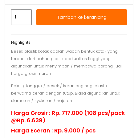
Kuantitas
Tambah ke keranjang
Besek
Plastik
Kotak
Highlights
/
Besek plastik kotak adalah wadah bentuk kotak yang
Tenong
terbuat dari bahan plastik berkualitas tinggi yang
Bulat
digunakan untuk menyimpan / membawa barang, jual
Dx,
harga grosir murah
Jual
Harga
Bakul / tangguk / besek / keranjang segi plastik
Grosir
berwarna cerah dengan tutup. Biasa digunakan untuk
slametan / syukuran / hajatan.
Harga Grosir : Rp. 717.000 (108 pcs/pack
@Rp. 6.639)
Harga Eceran : Rp. 9.000 / pcs