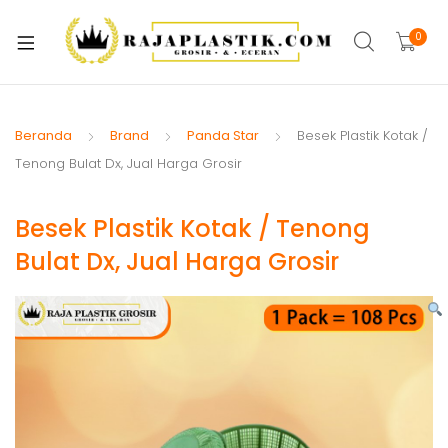
xpand
ild
0
xpand
enu
ild
xpand
enu
ild
Beranda
Brand
Panda Star
Besek Plastik Kotak /
xpand
enu
Tenong Bulat Dx, Jual Harga Grosir
ild
xpand
enu
Besek Plastik Kotak / Tenong
ild
xpand
enu
Bulat Dx, Jual Harga Grosir
ild
xpand
enu
ild
xpand
enu
ild
enu