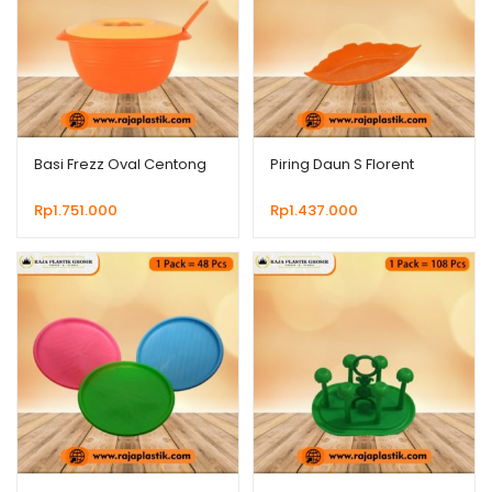
Basi Frezz Oval Centong
Piring Daun S Florent
Rp
1.751.000
Rp
1.437.000