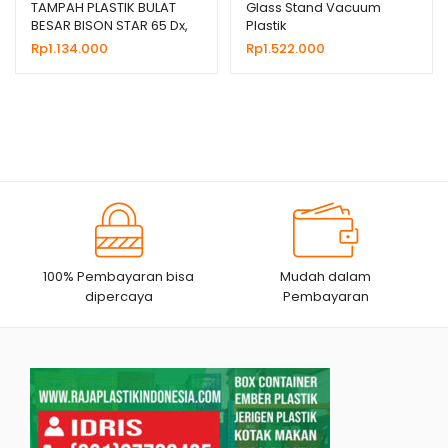
TAMPAH PLASTIK BULAT
Glass Stand Vacuum
BESAR BISON STAR 65 Dx,
Plastik
HARGA MURAH
Rp
1.134.000
Rp
1.522.000
100% Pembayaran bisa
Mudah dalam
dipercaya
Pembayaran