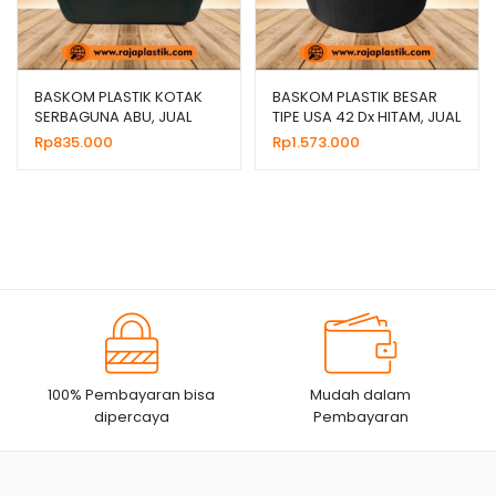
BASKOM PLASTIK KOTAK
BASKOM PLASTIK BESAR
SERBAGUNA ABU, JUAL
TIPE USA 42 Dx HITAM, JUAL
HARGA GROSIR MURAH
HARGA MURAH
Rp
835.000
Rp
1.573.000
100% Pembayaran bisa
Mudah dalam
dipercaya
Pembayaran