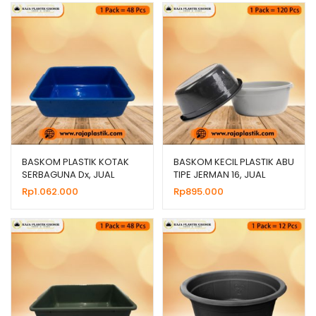
BASKOM PLASTIK KOTAK
BASKOM KECIL PLASTIK ABU
SERBAGUNA Dx, JUAL
TIPE JERMAN 16, JUAL
HARGA GROSIR MURAH
HARGA GROSIR
Rp
1.062.000
Rp
895.000