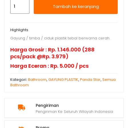
Kuantitas
Tambah ke keranjang
Gayung
Plastik
Lissy
Highlights
Dx
Gayung / timba / ciduk plastik tebal berwarna cerah.
Harga Grosir : Rp. 1.146.000 (288
pcs/pack @Rp. 3.979)
Harga Eceran : Rp. 5.000 / pcs
Kategori:
Bathroom
,
GAYUNG PLASTIK
,
Panda Star
,
Semua
Bathroom
Pengiriman
Pengiriman Ke Seluruh Wilayah Indonesia
Promo