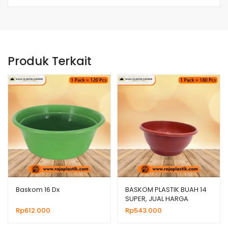
Produk Terkait
Baskom 16 Dx
BASKOM PLASTIK BUAH 14
SUPER, JUAL HARGA
GROSIR MURAH
Rp
612.000
Rp
543.000