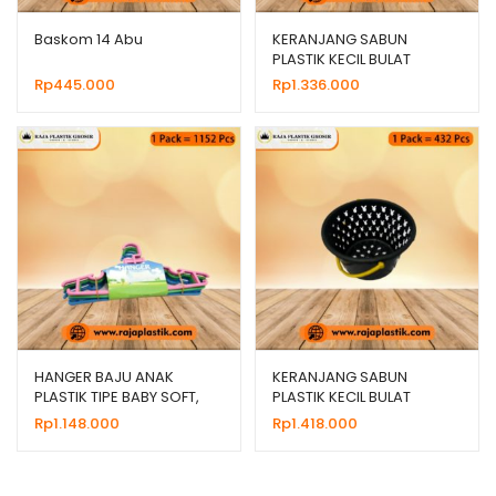
Baskom 14 Abu
KERANJANG SABUN
PLASTIK KECIL BULAT
PLAYBOY Dx, HARGA
Rp
445.000
Rp
1.336.000
MURAH
HANGER BAJU ANAK
KERANJANG SABUN
PLASTIK TIPE BABY SOFT,
PLASTIK KECIL BULAT
HARGA GROSIR MURAH
PLAYBOY HITAM MURAH
Rp
1.148.000
Rp
1.418.000