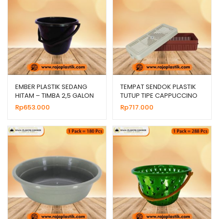
EMBER PLASTIK SEDANG
TEMPAT SENDOK PLASTIK
HITAM – TIMBA 2,5 GALON
TUTUP TIPE CAPPUCCINO
GG GALAXY
S, HARGA GROSIR
Rp
653.000
Rp
717.000