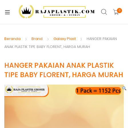
xpand
ild
0
xpand
enu
ild
xpand
enu
ild
Beranda
Brand
Galaxy Plast
HANGER PAKAIAN
xpand
enu
ANAK PLASTIK TIPE BABY FLORENT, HARGA MURAH
ild
xpand
enu
HANGER PAKAIAN ANAK PLASTIK
ild
xpand
enu
TIPE BABY FLORENT, HARGA MURAH
ild
xpand
enu
ild
xpand
enu
ild
enu