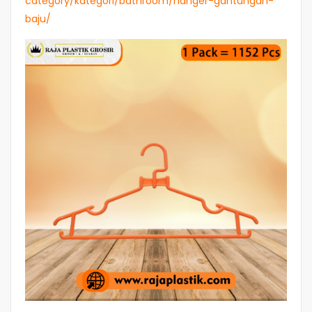
category/kategori/bathroom/hanger-gantungan-
baju/