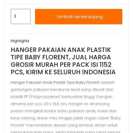
Kuantitas
Tambah ke keranjang
HANGER
PAKAIAN
ANAK
Highlights
PLASTIK
HANGER PAKAIAN ANAK PLASTIK
TIPE
TIPE BABY FLORENT, JUAL HARGA
BABY
GROSIR MURAH PER PACK ISI 1152
FLORENT,
PCS, KIRIM KE SELURUH INDONESIA
HARGA
MURAH
Hanger Pakaian Anak Plastik Tipe Baby Florent
adalah
gantungan pakaian berukuran kecil yang dibuat dari
plastik PP (Polypropylene) berkualitas tinggi. Dengan
dimensi per pcs 29 x 15,5 cm, hanger ini dirancang
presisi mengikuti kontur bahu pakaian anak, mulai dari
kaos oblong, dress mini, hingga jaket ringan. Label “Baby
Florent” menandakan desain yang lembut, aman untuk
permukaan kain halus, serta tampilan yang ceria sesuai