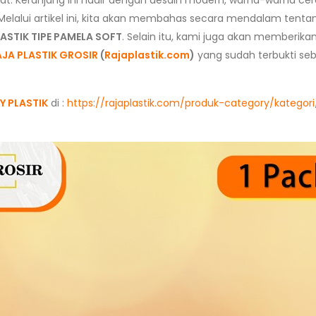
at. Keranjang ini hadir dengan desain modern, warna-warna cerah
 Melalui artikel ini, kita akan membahas secara mendalam tentan
ASTIK TIPE PAMELA SOFT
. Selain itu, kami juga akan memberikan
AJA PLASTIK GROSIR
(
Rajaplastik.com
)
yang sudah terbukti seba
 PLASTIK
di :
https://rajaplastik.com/produk-category/katego