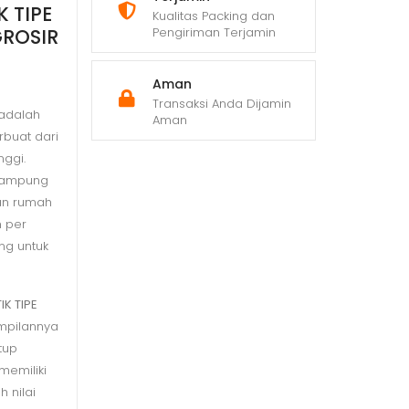
 TIPE
Kualitas Packing dan
GROSIR
Pengiriman Terjamin
Aman
Transaksi Anda Dijamin
adalah
Aman
buat dari
nggi.
enampung
gan rumah
n per
ang untuk
K TIPE
ampilannya
tup
memiliki
 nilai