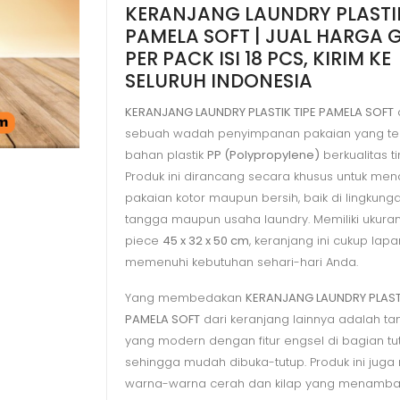
KERANJANG LAUNDRY PLASTIK
TIPE
PAMELA SOFT | JUAL HARGA 
PAMELA
PER PACK ISI 18 PCS, KIRIM KE
SOFT
SELURUH INDONESIA
KERANJANG LAUNDRY PLASTIK TIPE PAMELA SOFT
sebuah wadah penyimpanan pakaian yang ter
bahan plastik
PP (Polypropylene)
berkualitas ti
Produk ini dirancang secara khusus untuk m
pakaian kotor maupun bersih, baik di lingkun
tangga maupun usaha laundry. Memiliki ukura
piece
45 x 32 x 50 cm
, keranjang ini cukup lap
memenuhi kebutuhan sehari-hari Anda.
Yang membedakan
KERANJANG LAUNDRY PLASTI
PAMELA SOFT
dari keranjang lainnya adalah t
yang modern dengan fitur engsel di bagian tu
sehingga mudah dibuka-tutup. Produk ini juga 
warna-warna cerah dan kilap yang menambah