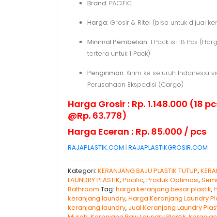
Brand
: PACIFIC
Harga
: Grosir & Ritel (bisa untuk dijual k
Minimal Pembelian
: 1 Pack isi 18 Pcs (Ha
tertera untuk 1 Pack)
Pengiriman
: Kirim ke seluruh Indonesia v
Perusahaan Ekspedisi (Cargo)
Harga Grosir : Rp. 1.148.000 (18 
@Rp. 63.778)
Harga Eceran : Rp. 85.000 / pcs
RAJAPLASTIK.COM
|
RAJAPLASTIKGROSIR.COM
Kategori:
KERANJANG BAJU PLASTIK TUTUP
,
KERA
LAUNDRY PLASTIK
,
Pacific
,
Produk Optimasi
,
Sem
Bathroom
Tag:
harga keranjang besar plastik
,
keranjang laundry
,
Harga Keranjang Laundry Pla
keranjang laundry
,
Jual Keranjang Laundry Plas
Murah
,
Keranjang Baju Laundry Plastik
,
keranjan