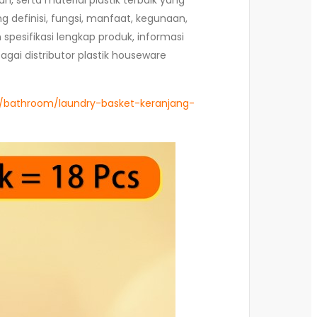
, serta material plastik terbaik yang
g definisi, fungsi, manfaat, kegunaan,
 spesifikasi lengkap produk, informasi
gai distributor plastik houseware
ri/bathroom/laundry-basket-keranjang-