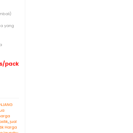
embali)
rga yang
ia
pcs/pack
NJANG
ua
harga
stik
,
jual
tik Harga
g laundry
,