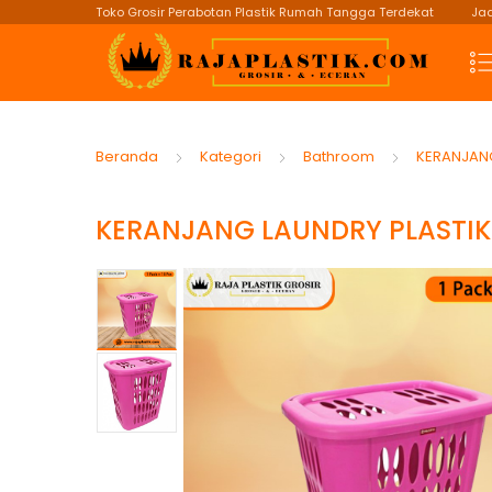
Toko Grosir Perabotan Plastik Rumah Tangga Terdekat
Jad
Beranda
Kategori
Bathroom
KERANJANG
KERANJANG LAUNDRY PLASTIK 