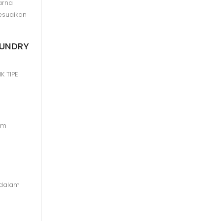
warna
suaikan
AUNDRY
K TIPE
 cm
i dalam