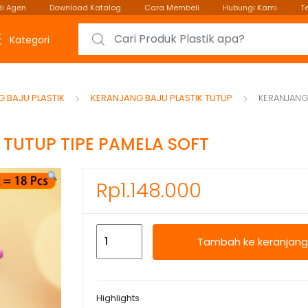
i Agen
Download Katalog
Cara Membeli
Hubungi Kami
T
Search for:
Kategori
 BAJU PLASTIK
KERANJANG BAJU PLASTIK TUTUP
KERANJANG 
TUTUP TIPE PAMELA SOFT
Rp
1.148.000
Kuantitas
Tambah ke keranjang
KERANJANG
LAUNDRY
PLASTIK
Highlights
TUTUP