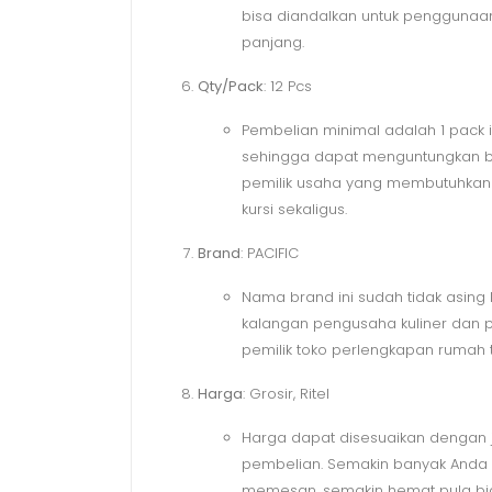
bisa diandalkan untuk penggunaa
panjang.
Qty/Pack
: 12 Pcs
Pembelian minimal adalah 1 pack is
sehingga dapat menguntungkan 
pemilik usaha yang membutuhkan
kursi sekaligus.
Brand
: PACIFIC
Nama brand ini sudah tidak asing l
kalangan pengusaha kuliner dan 
pemilik toko perlengkapan rumah 
Harga
: Grosir, Ritel
Harga dapat disesuaikan dengan 
pembelian. Semakin banyak Anda
memesan, semakin hemat pula bia