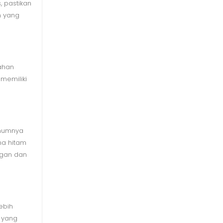
, pastikan
n yang
tahan
memiliki
umumnya
na hitam
egan dan
ebih
 yang