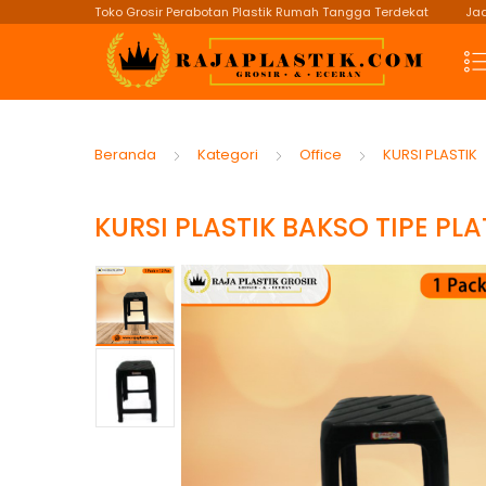
Toko Grosir Perabotan Plastik Rumah Tangga Terdekat
Jad
Beranda
Kategori
Office
KURSI PLASTIK
KURSI PLASTIK BAKSO TIPE PL