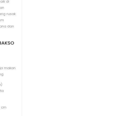
ik di
gan
pang rusak
 cm
hana dan
 BAKSO
eja makan
ng.
m)
rta
7 cm