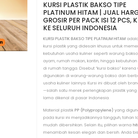
KURSI PLASTIK BAKSO TIPE
PLATINUM
PLATINUM HITAM | JUAL HAR
HITAM
GROSIR PER PACK ISI 12 PCS, K
|
KE SELURUH INDONESIA
JUAL
HARGA
KURSI PLASTIK BAKSO TIPE PLATINUM HITAM
adala
kursi plastik yang didesain khusus untuk meme
GROSIR
kebutuhan usaha kuliner seperti warung bakso
ayam, rumah makan, kantin, hingga kebutuhan
di rumah tangga. Disebut “kursi bakso” kare
digunakan di warung-warung bakso dan berb
usaha kuliner lainnya. Kursi ini dibuat oleh bra
—salah satu merek perlengkapan plastik yang
lama dikenal di pasar Indonesia.
Material plastik
PP (Polypropylene)
yang digun
pada kursi ini menjadikannya tangguh, tahan 
mudah dibersihkan. Selain itu, pilihan warna
hi
menambah kesan elegan dan bersih. Anda bi