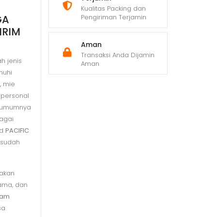
Kualitas Packing dan
GA
Pengiriman Terjamin
IRIM
Aman
Transaksi Anda Dijamin
h jenis
Aman
nuhi
, mie
 personal
na umumnya
agai
nd
PACIFIC
 sudah
akan
lama, dan
tam
sa