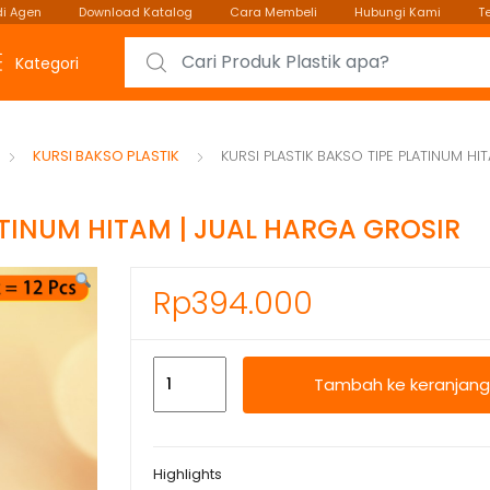
i Agen
Download Katalog
Cara Membeli
Hubungi Kami
T
Search for:
Kategori
KURSI BAKSO PLASTIK
KURSI PLASTIK BAKSO TIPE PLATINUM HI
ATINUM HITAM | JUAL HARGA GROSIR
Rp
394.000
Kuantitas
Tambah ke keranjang
KURSI
PLASTIK
BAKSO
Highlights
TIPE