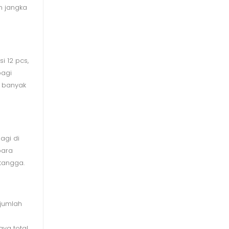
n jangka
i 12 pcs,
bagi
 banyak
agi di
para
tangga.
jumlah
ya total