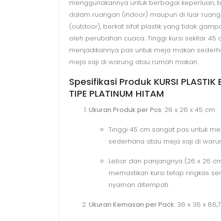
menggunakannya untuk berbagai keperluan, ba
dalam ruangan (indoor) maupun di luar ruan
(outdoor), berkat sifat plastik yang tidak gam
oleh perubahan cuaca. Tinggi kursi sekitar 45
menjadikannya pas untuk meja makan seder
meja saji di warung atau rumah makan.
Spesifikasi Produk KURSI PLASTIK
TIPE PLATINUM HITAM
Ukuran Produk per Pcs
: 26 x 26 x 45 cm
Tinggi 45 cm sangat pas untuk m
sederhana atau meja saji di waru
Lebar dan panjangnya (26 x 26 c
memastikan kursi tetap ringkas se
nyaman ditempati.
Ukuran Kemasan per Pack
: 36 x 36 x 86,