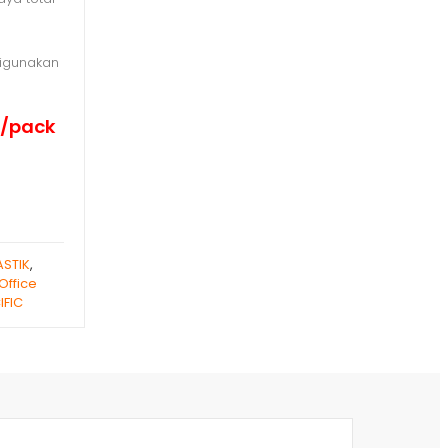
 digunakan
s/pack
ASTIK
,
ffice
IFIC