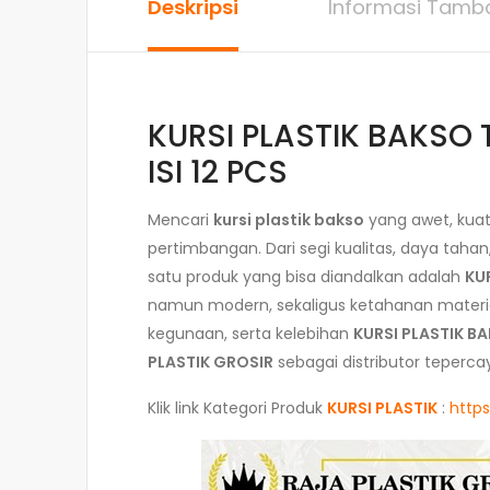
Deskripsi
Informasi Tamb
KURSI PLASTIK BAKSO 
ISI 12 PCS
Mencari
kursi plastik bakso
yang awet, kuat
pertimbangan. Dari segi kualitas, daya tah
satu produk yang bisa diandalkan adalah
KU
namun modern, sekaligus ketahanan material p
kegunaan, serta kelebihan
KURSI PLASTIK B
PLASTIK GROSIR
sebagai distributor teperca
Klik link Kategori Produk
KURSI PLASTIK
:
https