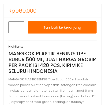
Rp
969.000
Kuantitas
Tambah ke keranjang
MANGKOK
PLASTIK
BENING
Highlights
TIPE
MANGKOK PLASTIK BENING TIPE
BUBUR
BUBUR 500 ML, JUAL HARGA GROSIR
500
PER PACK ISI 420 PCS, KIRIM KE
ML,
SELURUH INDONESIA
JUAL
HARGA
MANGKOK PLASTIK BENING
Tipe Bubur 500 ml adalah
wadah plastik bulat berkapasitas setengah liter, didesain
GROSIR
ringkas dengan diameter sekitar 11 cm dan tinggi 6 cm.
Badan wadah dibuat transparan (bening) dari bahan PP
(Polypropylene) food grade, sedangkan tutupnya