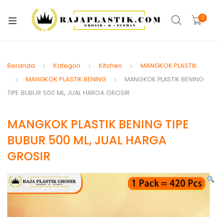
xpand
ild
0
xpand
enu
ild
xpand
enu
ild
Beranda
Kategori
Kitchen
MANGKOK PLASTIK
xpand
enu
MANGKOK PLASTIK BENING
MANGKOK PLASTIK BENING
ild
TIPE BUBUR 500 ML, JUAL HARGA GROSIR
xpand
enu
ild
xpand
enu
MANGKOK PLASTIK BENING TIPE
ild
BUBUR 500 ML, JUAL HARGA
xpand
enu
GROSIR
ild
xpand
enu
ild
enu