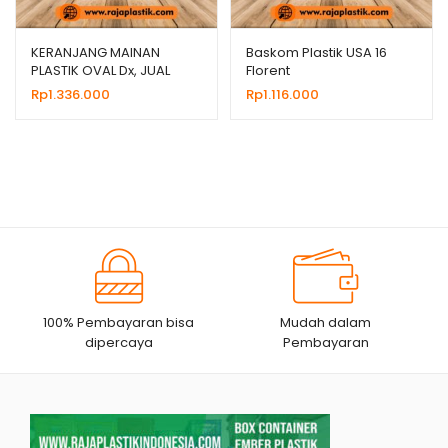
KERANJANG MAINAN
Baskom Plastik USA 16
PLASTIK OVAL Dx, JUAL
Florent
HARGA GROSIR MURAH
Rp
1.336.000
Rp
1.116.000
100% Pembayaran bisa
Mudah dalam
dipercaya
Pembayaran