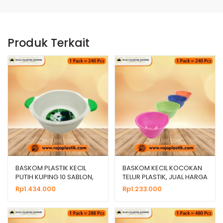
Produk Terkait
BASKOM PLASTIK KECIL
BASKOM KECIL KOCOKAN
PUTIH KUPING 10 SABLON,
TELUR PLASTIK, JUAL HARGA
HARGA MURAH
GROSIR MURAH
Rp
1.434.000
Rp
1.233.000