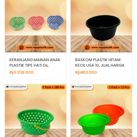
KERANJANG MAINAN ANAK
BASKOM PLASTIK HITAM
PLASTIK TIPE HATI Dx,
KECIL USA 10, JUAL HARGA
HARGA GROSIR
GROSIR MURAH
Rp
1.336.000
Rp
863.000