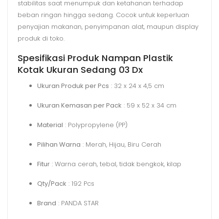
stabilitas saat menumpuk dan ketahanan terhadap
beban ringan hingga sedang. Cocok untuk keperluan
penyajian makanan, penyimpanan alat, maupun display
produk di toko.
Spesifikasi Produk Nampan Plastik
Kotak Ukuran Sedang 03 Dx
Ukuran Produk per Pcs
: 32 x 24 x 4,5 cm
Ukuran Kemasan per Pack
: 59 x 52 x 34 cm
Material
: Polypropylene (PP)
Pilihan Warna
: Merah, Hijau, Biru Cerah
Fitur
: Warna cerah, tebal, tidak bengkok, kilap
Qty/Pack
: 192 Pcs
Brand
: PANDA STAR