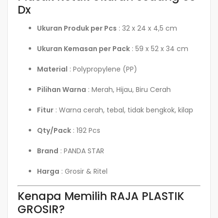
Dx
Ukuran Produk per Pcs
: 32 x 24 x 4,5 cm
Ukuran Kemasan per Pack
: 59 x 52 x 34 cm
Material
: Polypropylene (PP)
Pilihan Warna
: Merah, Hijau, Biru Cerah
Fitur
: Warna cerah, tebal, tidak bengkok, kilap
Qty/Pack
: 192 Pcs
Brand
: PANDA STAR
Harga
: Grosir & Ritel
Kenapa Memilih RAJA PLASTIK
GROSIR?