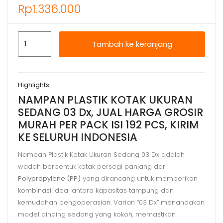
Rp
1.336.000
Kuantitas
Tambah ke keranjang
NAMPAN
PLASTIK
KOTAK
Highlights
UKURAN
NAMPAN PLASTIK KOTAK UKURAN
SEDANG
SEDANG 03 Dx, JUAL HARGA GROSIR
03
MURAH PER PACK ISI 192 PCS, KIRIM
Dx,
KE SELURUH INDONESIA
JUAL
HARGA
Nampan Plastik Kotak Ukuran Sedang 03 Dx adalah
wadah berbentuk kotak persegi panjang dari
MURAH
Polypropylene (PP)
yang dirancang untuk memberikan
kombinasi ideal antara kapasitas tampung dan
kemudahan pengoperasian. Varian “03 Dx” menandakan
model dinding sedang yang kokoh, memastikan