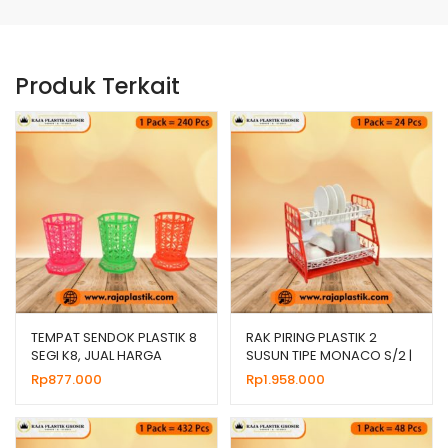
Produk Terkait
TEMPAT SENDOK PLASTIK 8
RAK PIRING PLASTIK 2
SEGI K8, JUAL HARGA
SUSUN TIPE MONACO S/2 |
GROSIR MURAH
HARGA GROSIR
Rp
877.000
Rp
1.958.000