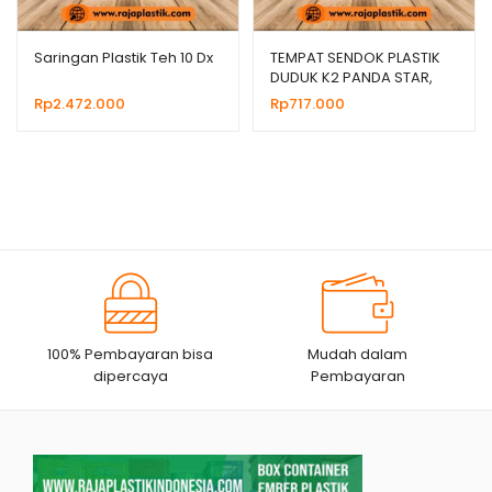
Saringan Plastik Teh 10 Dx
TEMPAT SENDOK PLASTIK
DUDUK K2 PANDA STAR,
JUAL HARGA GROSIR
Rp
2.472.000
Rp
717.000
100% Pembayaran bisa
Mudah dalam
dipercaya
Pembayaran