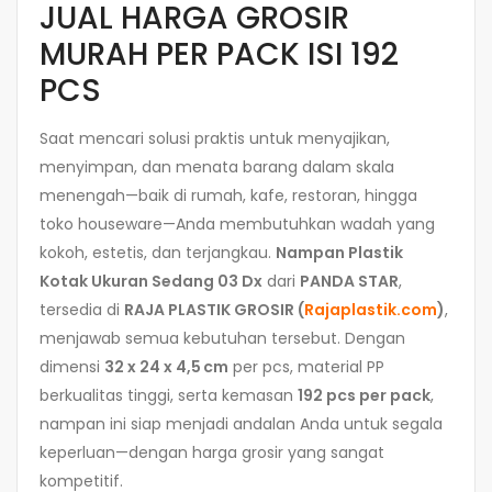
JUAL HARGA GROSIR
MURAH PER PACK ISI 192
PCS
Saat mencari solusi praktis untuk menyajikan,
menyimpan, dan menata barang dalam skala
menengah—baik di rumah, kafe, restoran, hingga
toko houseware—Anda membutuhkan wadah yang
kokoh, estetis, dan terjangkau.
Nampan Plastik
Kotak Ukuran Sedang 03 Dx
dari
PANDA STAR
,
tersedia di
RAJA PLASTIK GROSIR (
Rajaplastik.com
)
,
menjawab semua kebutuhan tersebut. Dengan
dimensi
32 x 24 x 4,5 cm
per pcs, material PP
berkualitas tinggi, serta kemasan
192 pcs per pack
,
nampan ini siap menjadi andalan Anda untuk segala
keperluan—dengan harga grosir yang sangat
kompetitif.