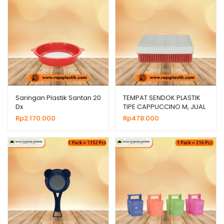
Saringan Plastik Santan 20
TEMPAT SENDOK PLASTIK
Dx
TIPE CAPPUCCINO M, JUAL
HARGA GROSIR
Rp
2.170.000
Rp
478.000