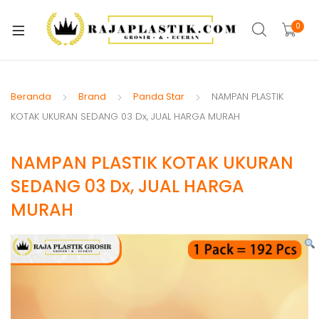
xpand
ild
0
xpand
enu
ild
xpand
enu
ild
Beranda
Brand
Panda Star
NAMPAN PLASTIK
xpand
enu
KOTAK UKURAN SEDANG 03 Dx, JUAL HARGA MURAH
ild
xpand
enu
NAMPAN PLASTIK KOTAK UKURAN
ild
xpand
enu
SEDANG 03 Dx, JUAL HARGA
ild
MURAH
xpand
enu
ild
xpand
enu
ild
enu