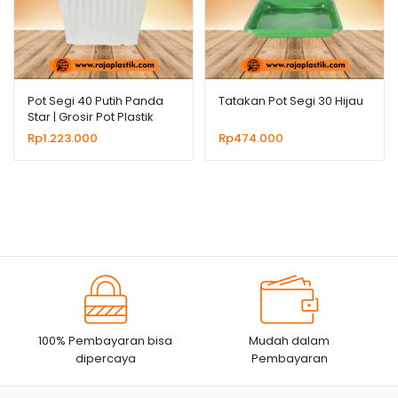
Pot Segi 40 Putih Panda
Tatakan Pot Segi 30 Hijau
Star | Grosir Pot Plastik
Untuk Bunga Tanaman
Rp
1.223.000
Rp
474.000
Hias
100% Pembayaran bisa
Mudah dalam
dipercaya
Pembayaran