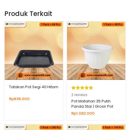
Produk Terkait
Tatakan Pot Segi 40 Hitam
Peringkat
2
2
reviews
Rp
836.000
5.00
dari 5
Pot Matahari 35 Putih
Panda Star | Grosir Pot
berdasarka
Plastik Untuk Bunga
Rp
1.082.000
n
penilaian
Tanaman Hias
pelanggan