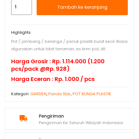
Kuantitas
Tambah ke keranjang
Pot
Bibit
Plastik
Highlights
No.
Pot / jambang / belanga / periuk plastik bulat kecil. Biasa
3
digunakan untuk bibit tanaman, es krim pot, dll.
Merah
Bata
Harga Grosir : Rp. 1.114.000 (1.200
pcs/pack @Rp. 928)
Harga Eceran : Rp. 1.000 / pcs
Kategori:
GARDEN
,
Panda Star
,
POT BUNGA PLASTIK
Pengiriman
Pengiriman Ke Seluruh Wilayah Indonesia