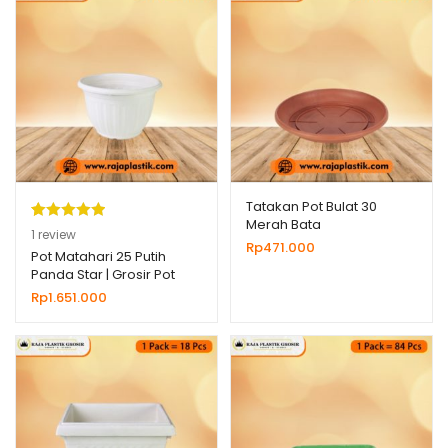
Tatakan Pot Bulat 30
Merah Bata
Peringkat
1
1
review
Rp
471.000
5.00
dari 5
Pot Matahari 25 Putih
Panda Star | Grosir Pot
berdasarka
Plastik Untuk Bunga
Rp
1.651.000
n
penilaian
Tanaman Hias
pelanggan