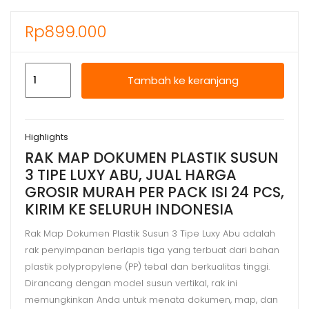
Rp
899.000
Kuantitas
Tambah ke keranjang
RAK
MAP
DOKUMEN
Highlights
PLASTIK
RAK MAP DOKUMEN PLASTIK SUSUN
SUSUN
3 TIPE LUXY ABU, JUAL HARGA
3
GROSIR MURAH PER PACK ISI 24 PCS,
TIPE
KIRIM KE SELURUH INDONESIA
LUXY
ABU,
Rak Map Dokumen Plastik Susun 3 Tipe Luxy Abu adalah
rak penyimpanan berlapis tiga yang terbuat dari bahan
HARGA
plastik polypropylene (PP) tebal dan berkualitas tinggi.
MURAH
Dirancang dengan model susun vertikal, rak ini
memungkinkan Anda untuk menata dokumen, map, dan