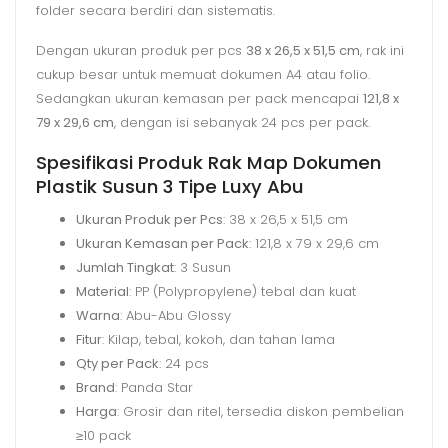
folder secara berdiri dan sistematis.
Dengan ukuran produk per pcs
38 x 26,5 x 51,5 cm
, rak ini
cukup besar untuk memuat dokumen A4 atau folio.
Sedangkan ukuran kemasan per pack mencapai
121,8 x
79 x 29,6 cm
, dengan isi sebanyak 24 pcs per pack.
Spesifikasi Produk Rak Map Dokumen
Plastik Susun 3 Tipe Luxy Abu
Ukuran Produk per Pcs
: 38 x 26,5 x 51,5 cm
Ukuran Kemasan per Pack
: 121,8 x 79 x 29,6 cm
Jumlah Tingkat
: 3 Susun
Material
: PP (Polypropylene) tebal dan kuat
Warna
: Abu-Abu Glossy
Fitur
: Kilap, tebal, kokoh, dan tahan lama
Qty per Pack
: 24 pcs
Brand
: Panda Star
Harga
: Grosir dan ritel, tersedia diskon pembelian
≥10 pack