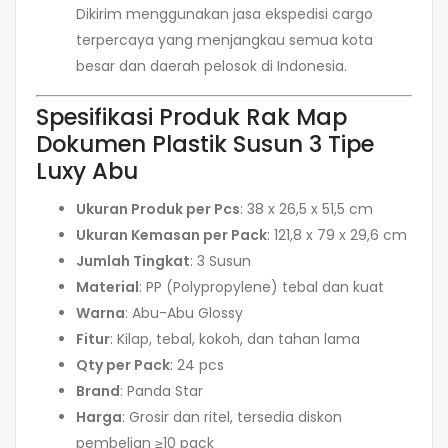
Dikirim menggunakan jasa ekspedisi cargo
terpercaya yang menjangkau semua kota
besar dan daerah pelosok di Indonesia.
Spesifikasi Produk Rak Map
Dokumen Plastik Susun 3 Tipe
Luxy Abu
Ukuran Produk per Pcs
: 38 x 26,5 x 51,5 cm
Ukuran Kemasan per Pack
: 121,8 x 79 x 29,6 cm
Jumlah Tingkat
: 3 Susun
Material
: PP (Polypropylene) tebal dan kuat
Warna
: Abu-Abu Glossy
Fitur
: Kilap, tebal, kokoh, dan tahan lama
Qty per Pack
: 24 pcs
Brand
: Panda Star
Harga
: Grosir dan ritel, tersedia diskon
pembelian ≥10 pack