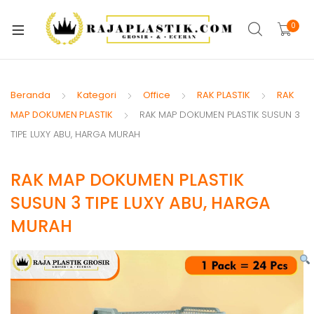
xpand
ild
0
xpand
enu
ild
xpand
enu
ild
Beranda
Kategori
Office
RAK PLASTIK
RAK
xpand
enu
MAP DOKUMEN PLASTIK
RAK MAP DOKUMEN PLASTIK SUSUN 3
ild
TIPE LUXY ABU, HARGA MURAH
xpand
enu
ild
xpand
enu
RAK MAP DOKUMEN PLASTIK
ild
SUSUN 3 TIPE LUXY ABU, HARGA
xpand
enu
MURAH
ild
xpand
enu
ild
enu