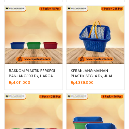
BASKOM PLASTIK PERSEGI
KERANJANG MAINAN
PANJANG 103 Dx, HARGA
PLASTIK SEGI 4 Dx, JUAL
GROSIR MURAH
HARGA GROSIR MURAH
Rp
1.011.000
Rp
1.336.000