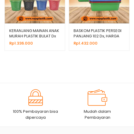
KERANJANG MAINAN ANAK
BASKOM PLASTIK PERSEGI
MURAH PLASTIK BULAT Dx
PANJANG 102 Dx, HARGA
GROSIR MURAH
Rp
1.336.000
Rp
1.432.000
100% Pembayaran bisa
Mudah dalam
dipercaya
Pembayaran