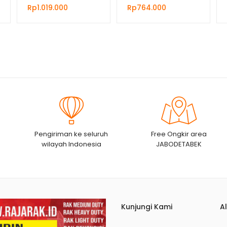
DRAT 2 KG | HARGA
Rp
1.019.000
Rp
764.000
GROSIR
Pengiriman ke seluruh
Free Ongkir area
wilayah Indonesia
JABODETABEK
Kunjungi Kami
A