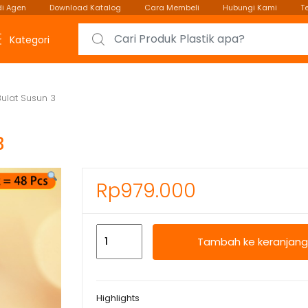
i Agen
Download Katalog
Cara Membeli
Hubungi Kami
T
Search for:
Kategori
Bulat Susun 3
3
Rp
979.000
Kuantitas
Tambah ke keranjang
Rantang
Plastik
Bulat
Highlights
Susun