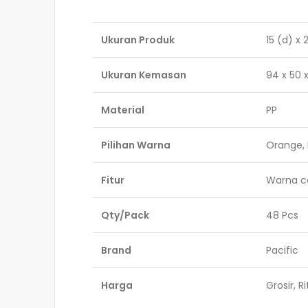
Ukuran Produk
15 (d) x
Ukuran Kemasan
94 x 50 
Material
PP
Pilihan Warna
Orange, H
Fitur
Warna ce
Qty/Pack
48 Pcs
Brand
Pacific
Harga
Grosir, Ri