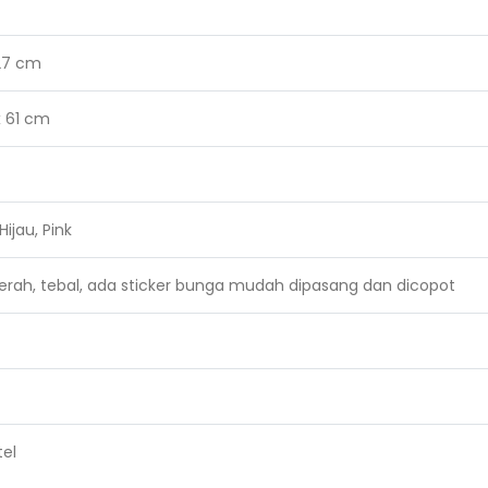
 27 cm
x 61 cm
ijau, Pink
rah, tebal, ada sticker bunga mudah dipasang dan dicopot
tel