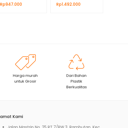
Rp
947.000
Rp
1.492.000
Harga murah
Dari Bahan
untuk Grosir
Plastik
Berkualitas
lamat Kami
Jalan Mastrip No. 25 RT.7/RW.3, Rambutan, Kec.