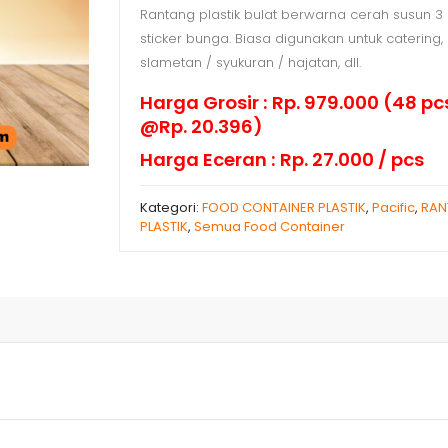
Rantang plastik bulat berwarna cerah susun 
3
sticker bunga. Biasa digunakan untuk catering, 
slametan / syukuran / hajatan, dll.
Harga Grosir : Rp. 979.000 (48 p
@Rp. 20.396)
Harga Eceran : Rp. 27.000 / pcs
Kategori:
FOOD CONTAINER PLASTIK
,
Pacific
,
RAN
PLASTIK
,
Semua Food Container