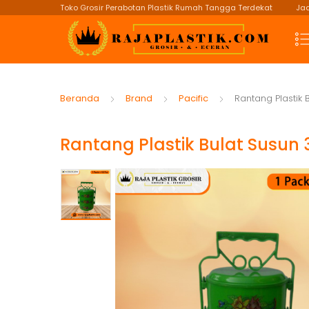
Toko Grosir Perabotan Plastik Rumah Tangga Terdekat
Jad
Beranda
Brand
Pacific
Rantang Plastik 
Rantang Plastik Bulat Susun 