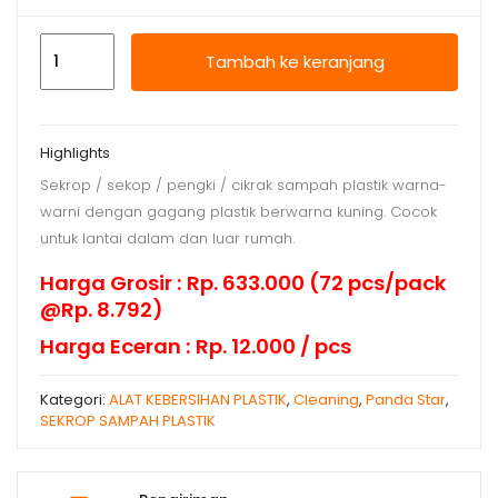
Kuantitas
Tambah ke keranjang
Sekrop
Sampah
Bella
Highlights
Spr
Sekrop / sekop / pengki / cikrak sampah plastik warna-
Gg
warni dengan gagang plastik berwarna kuning. Cocok
Plastik
untuk lantai dalam dan luar rumah.
Harga Grosir : Rp. 633.000 (72 pcs/pack
@Rp. 8.792)
Harga Eceran : Rp. 12.000 / pcs
Kategori:
ALAT KEBERSIHAN PLASTIK
,
Cleaning
,
Panda Star
,
SEKROP SAMPAH PLASTIK