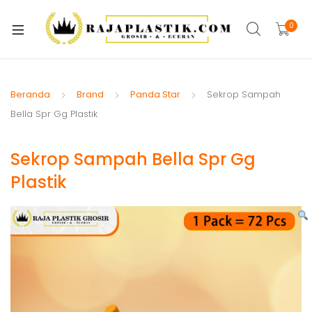
xpand
ild
0
xpand
enu
ild
xpand
enu
ild
Beranda
Brand
Panda Star
Sekrop Sampah
xpand
enu
Bella Spr Gg Plastik
ild
xpand
enu
Sekrop Sampah Bella Spr Gg
ild
xpand
enu
Plastik
ild
xpand
enu
ild
xpand
enu
ild
enu