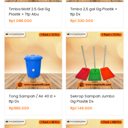
Timba Motif 2.5 Gal Gg
Timba 2,5 gal Gg Plastik +
Plastik + Ttp Abu
ttp Dx
Rp
1.086.000
Rp
1.330.000
Tong Sampah / Air 40 Lt +
Sekrop Sampah Jumbo
ttp Dx
Gg Plastik Dx
Rp
965.000
Rp
1.146.000