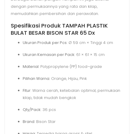
dengan permukaannya yang rata dan kilap,
memudahkan pembersihan dan perawatan.
Spesifikasi Produk TAMPAH PLASTIK
BULAT BESAR BISON STAR 65 Dx
Ukuran Produk per Pcs
: Ø 59 cm × Tinggi 4 cm
Ukuran Kemasan per Pack
: 61 × 61 × 15 cm
Material
: Polypropylene (PP) food–grade
Pilihan Warna
: Orange, Hijau, Pink
Fitur
: Warna cerah, ketebalan optimal, permukaan
kilap, tidak mudah bengkok
Qty/Pack
: 36 pcs
Brand
: Bison Star
Harga
: Tersedia harga grosir & ritel