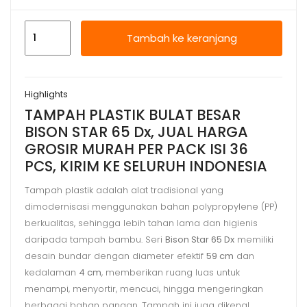
Kuantitas
Tambah ke keranjang
TAMPAH
PLASTIK
BULAT
Highlights
BESAR
TAMPAH PLASTIK BULAT BESAR
BISON
BISON STAR 65 Dx, JUAL HARGA
STAR
GROSIR MURAH PER PACK ISI 36
65
PCS, KIRIM KE SELURUH INDONESIA
Dx,
HARGA
Tampah plastik adalah alat tradisional yang
dimodernisasi menggunakan bahan polypropylene (PP)
MURAH
berkualitas, sehingga lebih tahan lama dan higienis
daripada tampah bambu. Seri
Bison Star 65 Dx
memiliki
desain bundar dengan diameter efektif
59 cm
dan
kedalaman
4 cm
, memberikan ruang luas untuk
menampi, menyortir, mencuci, hingga mengeringkan
berbagai bahan pangan. Tampah ini juga dikenal