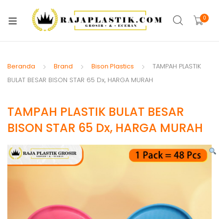
xpand
ild
0
xpand
enu
ild
xpand
enu
ild
Beranda
Brand
Bison Plastics
TAMPAH PLASTIK
xpand
enu
BULAT BESAR BISON STAR 65 Dx, HARGA MURAH
ild
xpand
enu
TAMPAH PLASTIK BULAT BESAR
ild
xpand
enu
BISON STAR 65 Dx, HARGA MURAH
ild
xpand
enu
ild
xpand
enu
ild
enu