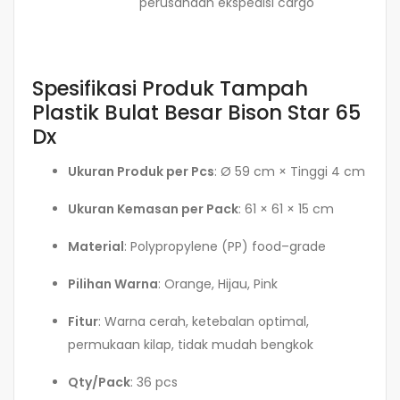
perusahaan ekspedisi cargo
Spesifikasi Produk Tampah
Plastik Bulat Besar Bison Star 65
Dx
Ukuran Produk per Pcs
: Ø 59 cm × Tinggi 4 cm
Ukuran Kemasan per Pack
: 61 × 61 × 15 cm
Material
: Polypropylene (PP) food–grade
Pilihan Warna
: Orange, Hijau, Pink
Fitur
: Warna cerah, ketebalan optimal,
permukaan kilap, tidak mudah bengkok
Qty/Pack
: 36 pcs