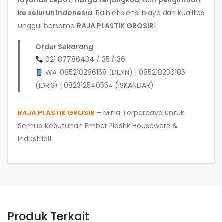
layanan cepat
,
harga terjangkau
, dan
pengiriman
ke seluruh Indonesia
. Raih efisiensi biaya dan kualitas
unggul bersama
RAJA PLASTIK GROSIR
!
Order Sekarang
021‑87786434 / 35 / 36
WA: 085218286158 (DIDIN) | 085218286185
(IDRIS) | 082312540554 (ISKANDAR)
RAJA PLASTIK GROSIR
– Mitra Terpercaya Untuk
Semua Kebutuhan Ember Plastik Houseware &
Industrial!
Produk Terkait