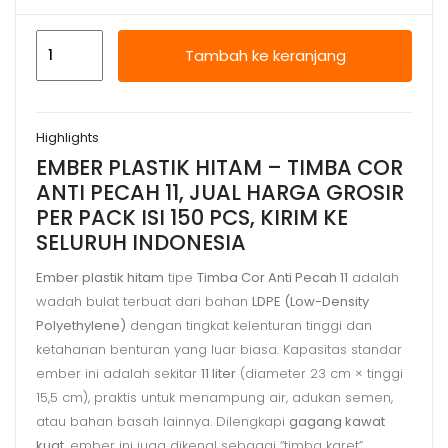
Kuantitas
Tambah ke keranjang
EMBER
PLASTIK
HITAM
Highlights
-
EMBER PLASTIK HITAM – TIMBA COR
TIMBA
ANTI PECAH 11, JUAL HARGA GROSIR
COR
PER PACK ISI 150 PCS, KIRIM KE
ANTI
SELURUH INDONESIA
PECAH
11,
Ember plastik hitam
tipe
Timba Cor Anti Pecah 11
adalah
wadah bulat terbuat dari bahan
LDPE (Low-Density
HARGA
Polyethylene)
dengan tingkat kelenturan tinggi dan
GROSIR
ketahanan benturan yang luar biasa. Kapasitas standar
ember ini adalah sekitar
11 liter
(diameter 23 cm × tinggi
15,5 cm), praktis untuk menampung air, adukan semen,
atau bahan basah lainnya. Dilengkapi
gagang kawat
kuat
, ember ini juga dikenal sebagai “timba karet”