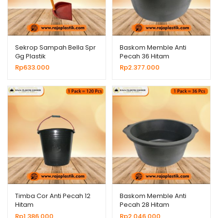
Sekrop Sampah Bella Spr
Baskom Memble Anti
Gg Plastik
Pecah 36 Hitam
Rp
633.000
Rp
2.377.000
Timba Cor Anti Pecah 12
Baskom Memble Anti
Hitam
Pecah 28 Hitam
Rp
1.386.000
Rp
2.046.000