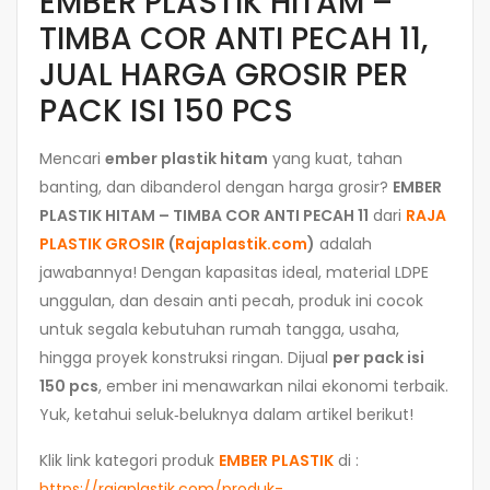
EMBER PLASTIK HITAM –
TIMBA COR ANTI PECAH 11,
JUAL HARGA GROSIR PER
PACK ISI 150 PCS
Mencari
ember plastik hitam
yang kuat, tahan
banting, dan dibanderol dengan harga grosir?
EMBER
PLASTIK HITAM – TIMBA COR ANTI PECAH 11
dari
RAJA
PLASTIK GROSIR
(
Rajaplastik.com
)
adalah
jawabannya! Dengan kapasitas ideal, material LDPE
unggulan, dan desain anti pecah, produk ini cocok
untuk segala kebutuhan rumah tangga, usaha,
hingga proyek konstruksi ringan. Dijual
per pack isi
150 pcs
, ember ini menawarkan nilai ekonomi terbaik.
Yuk, ketahui seluk‑beluknya dalam artikel berikut!
Klik link kategori produk
EMBER PLASTIK
di :
https://rajaplastik.com/produk-