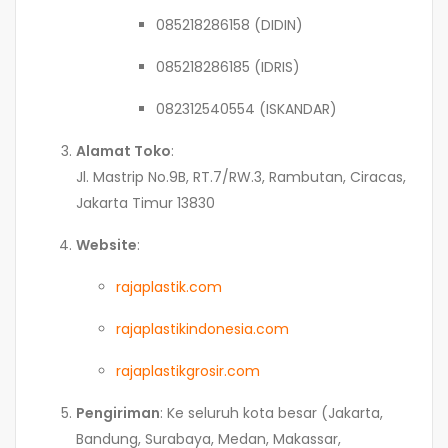
085218286158 (DIDIN)
085218286185 (IDRIS)
082312540554 (ISKANDAR)
Alamat Toko
:
Jl. Mastrip No.9B, RT.7/RW.3, Rambutan, Ciracas,
Jakarta Timur 13830
Website
:
rajaplastik.com
rajaplastikindonesia.com
rajaplastikgrosir.com
Pengiriman
: Ke seluruh kota besar (Jakarta,
Bandung, Surabaya, Medan, Makassar,