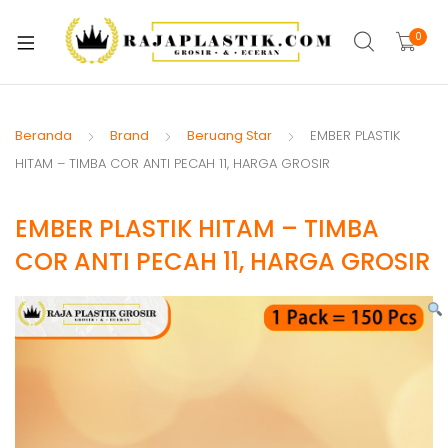
xpand
ild
0
xpand
enu
ild
xpand
enu
ild
Beranda
Brand
Beruang Star
EMBER PLASTIK
xpand
enu
HITAM – TIMBA COR ANTI PECAH 11, HARGA GROSIR
ild
xpand
enu
EMBER PLASTIK HITAM – TIMBA
ild
xpand
enu
COR ANTI PECAH 11, HARGA GROSIR
ild
xpand
enu
ild
xpand
enu
ild
enu