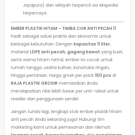
Jayapura) dan wilayah terpencil via ekspedisi
terpercaya.
EMBER PLASTIK HITAM – TIMBA COR ANTI PECAH 11
hadir sebagai solusi praktis dan ekonomis untuk
berbagai kebutuhan. Dengan
kapasitas 11 liter
,
material
LDPE anti pecah
,
gagang kawat
yang kuat,
serta warna hitam netral, ember ini cocok untuk
rumah tangga, usaha kuliner, konstruksi ringan,
hingga pertanian. Harga grosir per pack
150 pcs
di
RAJA PLASTIK GROSIR
memastikan Anda
mendapatkan nilai lebih besar per unit—ideal untuk
reseller dan penggunaan sendiri.
Jangan tunda lagi, lengkapi stok ember plastik hitam
anti pecah Anda sekarang juga! Hubungi tim
marketing kami untuk pemesanan dan nikmati