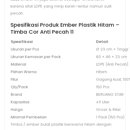
karena sifat LDPE yang mirip karet—lentur namun sulit
pecah.
Spesifikasi Produk Ember Plastik Hitam –
Timba Cor Anti Pecah 11
Spesifikasi
Detail
Ukuran per Pcs
Ø 23 cm × Tinggi 
Ukuran Kemasan per Pack
80 × 46 × 23 cm
Material
LDPE (Anti Pecah)
Pilihan Warna
Hitam
Fitur
Gagang kuat, 100
Qty/Pack
150 Pcs
Brand
BERUANG STAR
Kapasitas
±11 Liter
Harga
Grosir & Ritel
Minimal Pembelian
1 Pack (150 Pcs)
Timba / ember bulat plastik berwarna hitam dengan