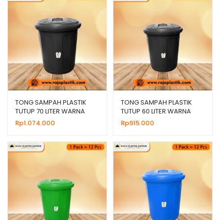
TONG SAMPAH PLASTIK
TONG SAMPAH PLASTIK
TUTUP 70 LITER WARNA
TUTUP 60 LITER WARNA
HITAM, HARGA MURAH
HITAM, HARGA MURAH
Rp
1.074.000
Rp
915.000