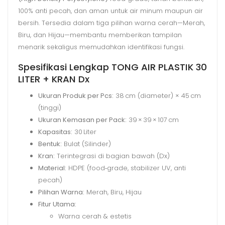
100% anti pecah, dan aman untuk air minum maupun air
bersih. Tersedia dalam tiga pilihan warna cerah—Merah,
Biru, dan Hijau—membantu memberikan tampilan
menarik sekaligus memudahkan identifikasi fungsi.
Spesifikasi Lengkap TONG AIR PLASTIK 30
LITER + KRAN Dx
Ukuran Produk per Pcs:
38 cm (diameter) × 45 cm
(tinggi)
Ukuran Kemasan per Pack:
39 × 39 × 107 cm
Kapasitas:
30 Liter
Bentuk:
Bulat (Silinder)
Kran:
Terintegrasi di bagian bawah (Dx)
Material:
HDPE (food‑grade, stabilizer UV, anti
pecah)
Pilihan Warna:
Merah, Biru, Hijau
Fitur Utama:
Warna cerah & estetis