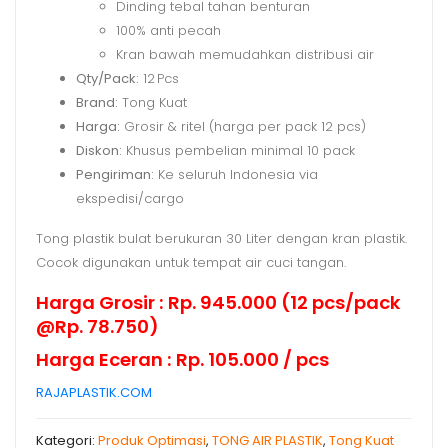
Dinding tebal tahan benturan
100% anti pecah
Kran bawah memudahkan distribusi air
Qty/Pack:
12 Pcs
Brand:
Tong Kuat
Harga:
Grosir & ritel (harga per pack 12 pcs)
Diskon:
Khusus pembelian minimal 10 pack
Pengiriman:
Ke seluruh Indonesia via
ekspedisi/cargo
Tong plastik bulat berukuran 30 Liter dengan kran plastik.
Cocok digunakan untuk tempat air cuci tangan.
Harga Grosir : Rp. 945.000 (12 pcs/pack
@Rp. 78.750)
Harga Eceran : Rp. 105.000 / pcs
RAJAPLASTIK.COM
Kategori:
Produk Optimasi
,
TONG AIR PLASTIK
,
Tong Kuat