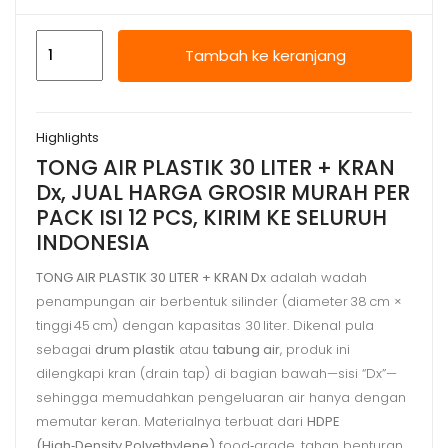
Kuantitas
Tambah ke keranjang
TONG
AIR
PLASTIK
Highlights
30
TONG AIR PLASTIK 30 LITER + KRAN
LITER
Dx, JUAL HARGA GROSIR MURAH PER
+
PACK ISI 12 PCS, KIRIM KE SELURUH
KRAN
INDONESIA
Dx,
JUAL
TONG AIR PLASTIK 30 LITER + KRAN Dx
adalah wadah
penampungan air berbentuk silinder (diameter 38 cm ×
HARGA
tinggi 45 cm) dengan kapasitas 30 liter. Dikenal pula
GROSIR
sebagai
drum plastik
atau
tabung air
, produk ini
MURAH
dilengkapi kran (drain tap) di bagian bawah—sisi “Dx”—
sehingga memudahkan pengeluaran air hanya dengan
memutar keran. Materialnya terbuat dari
HDPE
(High‑Density Polyethylene)
food‑grade, tahan benturan,