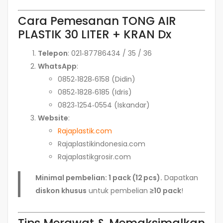
Cara Pemesanan TONG AIR
PLASTIK 30 LITER + KRAN Dx
Telepon
: 021‑87786434 / 35 / 36
WhatsApp
:
0852‑1828‑6158 (Didin)
0852‑1828‑6185 (Idris)
0823‑1254‑0554 (Iskandar)
Website
:
Rajaplastik.com
Rajaplastikindonesia.com
Rajaplastikgrosir.com
Minimal pembelian: 1 pack (12 pcs).
Dapatkan
diskon khusus
untuk pembelian
≥10 pack
!
Tips Merawat & Memaksimalkan