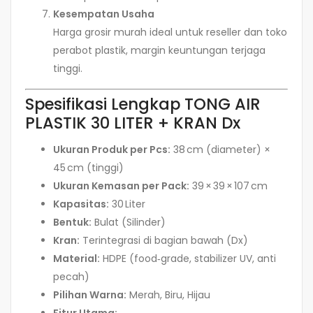
Kesempatan Usaha
Harga grosir murah ideal untuk reseller dan toko
perabot plastik, margin keuntungan terjaga
tinggi.
Spesifikasi Lengkap TONG AIR
PLASTIK 30 LITER + KRAN Dx
Ukuran Produk per Pcs:
38 cm (diameter) ×
45 cm (tinggi)
Ukuran Kemasan per Pack:
39 × 39 × 107 cm
Kapasitas:
30 Liter
Bentuk:
Bulat (Silinder)
Kran:
Terintegrasi di bagian bawah (Dx)
Material:
HDPE (food‑grade, stabilizer UV, anti
pecah)
Pilihan Warna:
Merah, Biru, Hijau