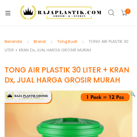
xpand
ild
0
xpand
enu
ild
xpand
enu
ild
Beranda
Brand
Tong Kuat
TONG AIR PLASTIK 30
xpand
enu
LITER + KRAN Dx, JUAL HARGA GROSIR MURAH
ild
xpand
enu
TONG AIR PLASTIK 30 LITER + KRAN
ild
xpand
enu
Dx, JUAL HARGA GROSIR MURAH
ild
xpand
enu
ild
xpand
enu
ild
enu