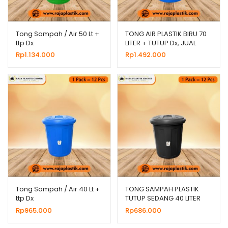
Tong Sampah / Air 50 Lt +
TONG AIR PLASTIK BIRU 70
ttp Dx
LITER + TUTUP Dx, JUAL
HARGA MURAH
Rp
1.134.000
Rp
1.492.000
Tong Sampah / Air 40 Lt +
TONG SAMPAH PLASTIK
ttp Dx
TUTUP SEDANG 40 LITER
HITAM,HARGA GROSIR
Rp
965.000
Rp
686.000