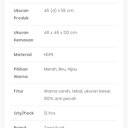
Ukuran
45 (d) x 55 cm
Produk
Ukuran
46 x 46 x 132 cm
Kemasan
Material
HDPE
Pilihan
Merah, Biru, Hijau
Warna
Fitur
Warna cerah, tebal, ukuran besar,
100% anti pecah
Qty/Pack
12 Pcs
Brand
Tong Kuat