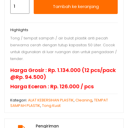
Kuantitas
Tambah ke keranjang
Tong
Sampah
/
Highlights
Air
Tong / tempat sampah / air bulat plastik anti pecah
50
berwarna cerah dengan tutup kapasitas 50 Liter. Cocok
Lt
untuk digunakan di luar ruangan dan untuk pengadaan /
+
tender.
ttp
Dx
Harga Grosir : Rp. 1.134.000 (12 pcs/pack
@Rp. 94.500)
Harga Eceran : Rp. 126.000 / pcs
Kategori:
ALAT KEBERSIHAN PLASTIK
,
Cleaning
,
TEMPAT
SAMPAH PLASTIK
,
Tong Kuat
Pengiriman