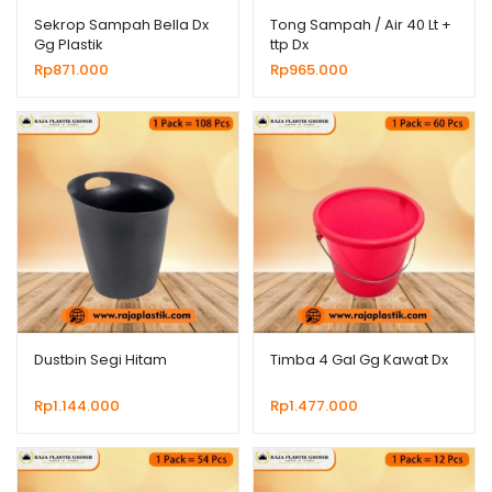
Sekrop Sampah Bella Dx
Tong Sampah / Air 40 Lt +
Gg Plastik
ttp Dx
Rp
871.000
Rp
965.000
Dustbin Segi Hitam
Timba 4 Gal Gg Kawat Dx
Rp
1.144.000
Rp
1.477.000