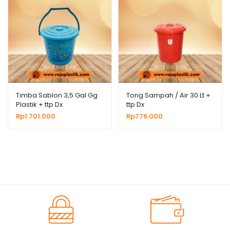
Timba Sablon 3,5 Gal Gg
Tong Sampah / Air 30 Lt +
Plastik + ttp Dx
ttp Dx
Rp
1.701.000
Rp
776.000