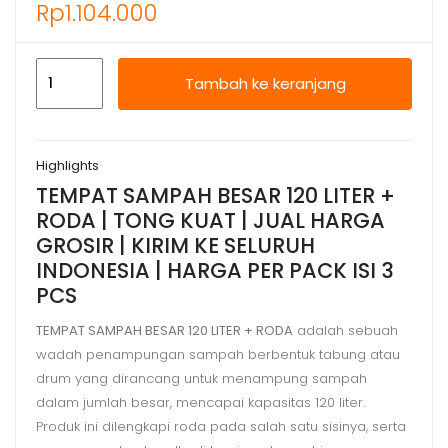
Rp
1.104.000
Kuantitas
Tambah ke keranjang
TEMPAT
SAMPAH
BESAR
Highlights
120
TEMPAT SAMPAH BESAR 120 LITER +
LITER
RODA | TONG KUAT | JUAL HARGA
+
GROSIR | KIRIM KE SELURUH
RODA,
INDONESIA | HARGA PER PACK ISI 3
JUAL
PCS
HARGA
GROSIR
TEMPAT SAMPAH BESAR 120 LITER + RODA
adalah sebuah
wadah penampungan sampah berbentuk tabung atau
drum yang dirancang untuk menampung sampah
dalam jumlah besar, mencapai kapasitas 120 liter.
Produk ini dilengkapi roda pada salah satu sisinya, serta