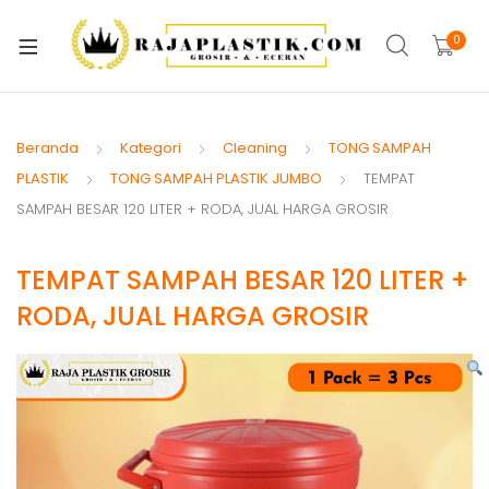
xpand
ild
0
xpand
enu
ild
xpand
enu
ild
Beranda
Kategori
Cleaning
TONG SAMPAH
xpand
enu
PLASTIK
TONG SAMPAH PLASTIK JUMBO
TEMPAT
ild
SAMPAH BESAR 120 LITER + RODA, JUAL HARGA GROSIR
xpand
enu
ild
xpand
enu
TEMPAT SAMPAH BESAR 120 LITER +
ild
RODA, JUAL HARGA GROSIR
xpand
enu
ild
xpand
enu
ild
enu