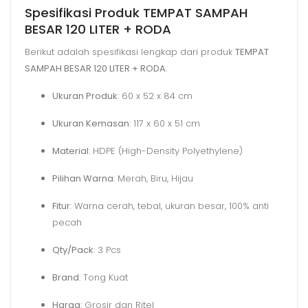
Spesifikasi Produk TEMPAT SAMPAH
BESAR 120 LITER + RODA
Berikut adalah spesifikasi lengkap dari produk
TEMPAT
SAMPAH BESAR 120 LITER + RODA
:
Ukuran Produk
: 60 x 52 x 84 cm
Ukuran Kemasan
: 117 x 60 x 51 cm
Material
: HDPE (High-Density Polyethylene)
Pilihan Warna
: Merah, Biru, Hijau
Fitur
: Warna cerah, tebal, ukuran besar, 100% anti
pecah
Qty/Pack
: 3 Pcs
Brand
: Tong Kuat
Harga
: Grosir dan Ritel