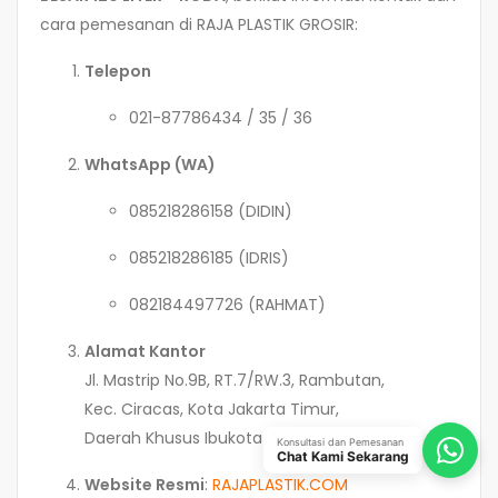
cara pemesanan di RAJA PLASTIK GROSIR:
Telepon
021-87786434 / 35 / 36
WhatsApp (WA)
085218286158 (DIDIN)
085218286185 (IDRIS)
082184497726 (RAHMAT)
Alamat Kantor
Jl. Mastrip No.9B, RT.7/RW.3, Rambutan,
Kec. Ciracas, Kota Jakarta Timur,
Daerah Khusus Ibukota Jakarta 13830
Konsultasi dan Pemesanan
Chat Kami Sekarang
Website Resmi
:
RAJAPLASTIK.COM