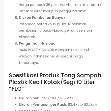
Harga per pack 36 pcs memberikan nilai terbaik
untuk reseller maupun pengguna akhir.
Diskon Pembelian Banyak
Potongan harga khusus untuk minimal
pembelian 10 pack—biaya per unit semakin
ekonomis.
Pengiriman Nasional
RAJA PLASTIK GROSIR mengirim ke seluruh
wilayah Indonesia via ekspedisi cargo
terpercaya.
Spesifikasi Produk Tong Sampah
Plastik Kecil Kotak/Segi 10 Liter
“FLO”
Ukuran per Pcs
: 24×18,5×38 cm
Ukuran Kemasan per Pack
: 63,4×52×62,2 cm