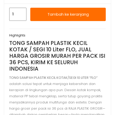
Kuantitas
Tambah ke keranjang
TONG
SAMPAH
PLASTIK
Highlights
KECIL
TONG SAMPAH PLASTIK KECIL
KOTAK
KOTAK / SEGI 10 Liter FLO, JUAL
/
HARGA GROSIR MURAH PER PACK ISI
SEGI
36 PCS, KIRIM KE SELURUH
10
INDONESIA
Liter
FLO
TONG SAMPAH PLASTIK KECIL KOTAK/SEGI 10 LITER “FLO”
adalah solusi tepat untuk menjaga kebersihan dan
kerapian di lingkungan apa pun. Desain kotak kompak,
material PP tebal mengkilap, serta tutup goyang praktis
menjadikannya produk multifungsi dan estetis. Dengan
harga grosir per pack isi 36 pcs di RAJA PLASTIK GROSIR—
ditambah diskon pembelian besar—Anda mendapatkan