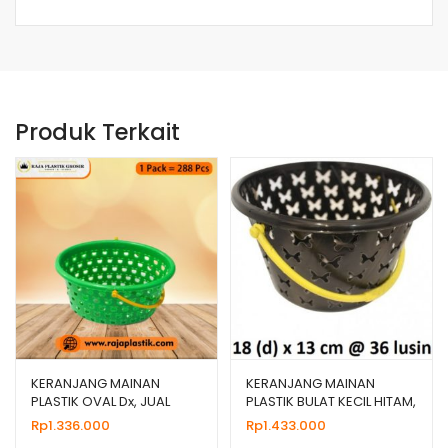
Produk Terkait
KERANJANG MAINAN
KERANJANG MAINAN
PLASTIK OVAL Dx, JUAL
PLASTIK BULAT KECIL HITAM,
HARGA GROSIR MURAH
HARGA GROSIR
Rp
1.336.000
Rp
1.433.000