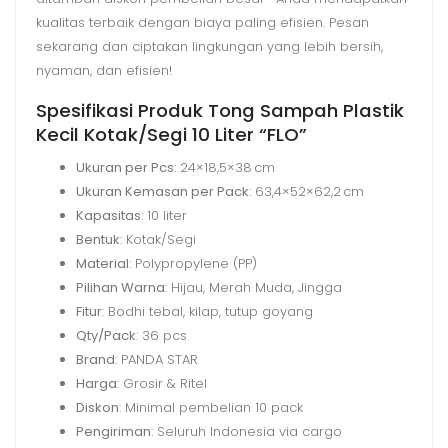
kualitas terbaik dengan biaya paling efisien. Pesan
sekarang dan ciptakan lingkungan yang lebih bersih,
nyaman, dan efisien!
Spesifikasi Produk Tong Sampah Plastik
Kecil Kotak/Segi 10 Liter “FLO”
Ukuran per Pcs
: 24×18,5×38 cm
Ukuran Kemasan per Pack
: 63,4×52×62,2 cm
Kapasitas
: 10 liter
Bentuk
: Kotak/Segi
Material
: Polypropylene (PP)
Pilihan Warna
: Hijau, Merah Muda, Jingga
Fitur
: Bodhi tebal, kilap, tutup goyang
Qty/Pack
: 36 pcs
Brand
: PANDA STAR
Harga
: Grosir & Ritel
Diskon
: Minimal pembelian 10 pack
Pengiriman
: Seluruh Indonesia via cargo