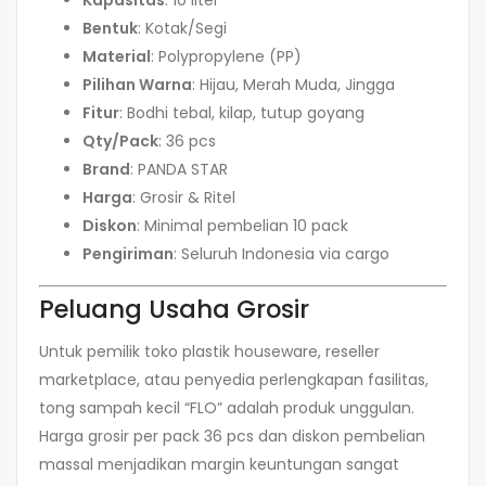
Kapasitas
: 10 liter
Bentuk
: Kotak/Segi
Material
: Polypropylene (PP)
Pilihan Warna
: Hijau, Merah Muda, Jingga
Fitur
: Bodhi tebal, kilap, tutup goyang
Qty/Pack
: 36 pcs
Brand
: PANDA STAR
Harga
: Grosir & Ritel
Diskon
: Minimal pembelian 10 pack
Pengiriman
: Seluruh Indonesia via cargo
Peluang Usaha Grosir
Untuk pemilik toko plastik houseware, reseller
marketplace, atau penyedia perlengkapan fasilitas,
tong sampah kecil “FLO” adalah produk unggulan.
Harga grosir per pack 36 pcs dan diskon pembelian
massal menjadikan margin keuntungan sangat