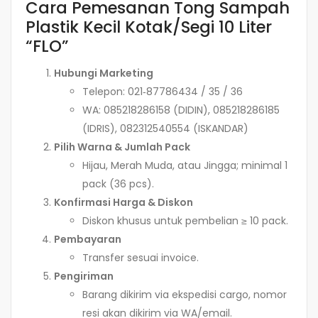
Cara Pemesanan Tong Sampah
Plastik Kecil Kotak/Segi 10 Liter
“FLO”
Hubungi Marketing
Telepon: 021‑87786434 / 35 / 36
WA: 085218286158 (DIDIN), 085218286185
(IDRIS), 082312540554 (ISKANDAR)
Pilih Warna & Jumlah Pack
Hijau, Merah Muda, atau Jingga; minimal 1
pack (36 pcs).
Konfirmasi Harga & Diskon
Diskon khusus untuk pembelian ≥ 10 pack.
Pembayaran
Transfer sesuai invoice.
Pengiriman
Barang dikirim via ekspedisi cargo, nomor
resi akan dikirim via WA/email.