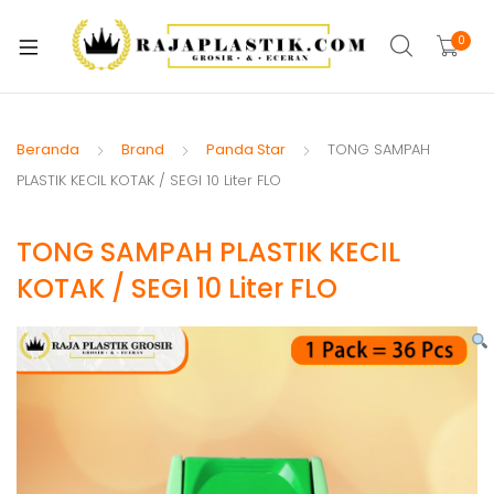
xpand
ild
0
xpand
enu
ild
xpand
enu
ild
Beranda
Brand
Panda Star
TONG SAMPAH
xpand
enu
PLASTIK KECIL KOTAK / SEGI 10 Liter FLO
ild
xpand
enu
TONG SAMPAH PLASTIK KECIL
ild
xpand
enu
KOTAK / SEGI 10 Liter FLO
ild
xpand
enu
ild
xpand
enu
ild
enu