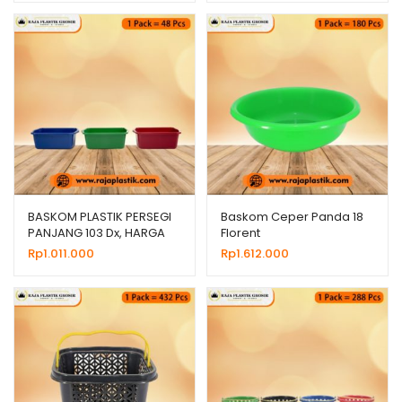
BASKOM PLASTIK PERSEGI
Baskom Ceper Panda 18
PANJANG 103 Dx, HARGA
Florent
GROSIR MURAH
Rp
1.011.000
Rp
1.612.000