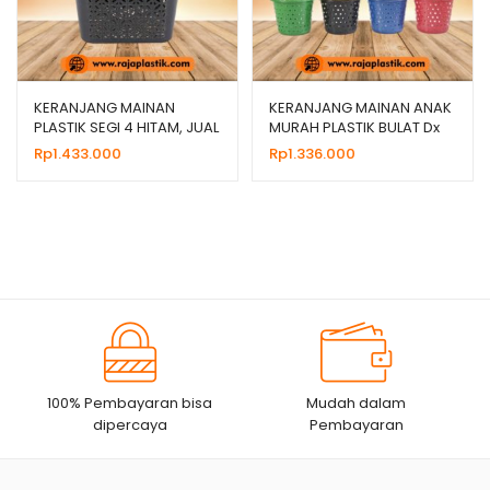
KERANJANG MAINAN
KERANJANG MAINAN ANAK
PLASTIK SEGI 4 HITAM, JUAL
MURAH PLASTIK BULAT Dx
HARGA MURAH
Rp
1.433.000
Rp
1.336.000
100% Pembayaran bisa
Mudah dalam
dipercaya
Pembayaran