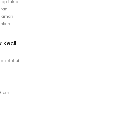
ep tutup
aran
at aman
ahkan
 Kecil
da ketahui
 33 cm