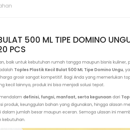
ahan
 BULAT 500 ML TIPE DOMINO UNG
20 PCS
, baik untuk kebutuhan rumah tangga maupun bisnis kuliner, pro
 adalah
Toples Plastik Kecil Bulat 500 ML Tipe Domino Ungu
, y
arga grosir sangat kompetitif. Bagi Anda yang memerlukan top
kecil lainnya, produk ini bisa menjadi solusi tepat.
ra mendalam
definisi, fungsi, manfaat, serta kegunaan
dari
Topl
ikasi produk, keunggulan bahan yang digunakan, hingga alasan 
 ini dalam jumlah besar maupun eceran. Semoga ulasan ini me
an kebutuhan.