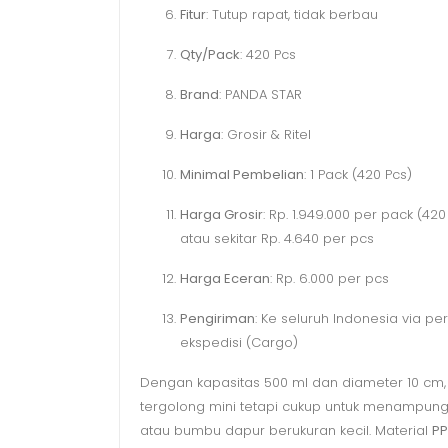
Fitur
: Tutup rapat, tidak berbau
Qty/Pack
: 420 Pcs
Brand
: PANDA STAR
Harga
: Grosir & Ritel
Minimal Pembelian
: 1 Pack (420 Pcs)
Harga Grosir
: Rp. 1.949.000 per pack (420
atau sekitar Rp. 4.640 per pcs
Harga Eceran
: Rp. 6.000 per pcs
Pengiriman
: Ke seluruh Indonesia via p
ekspedisi (Cargo)
Dengan kapasitas 500 ml dan diameter 10 cm, t
tergolong mini tetapi cukup untuk menampun
atau bumbu dapur berukuran kecil. Material
PP