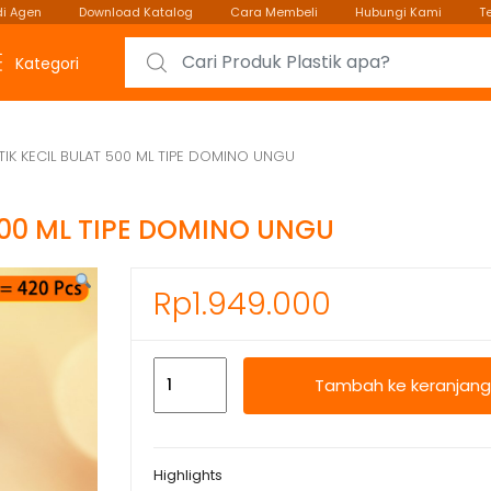
i Agen
Download Katalog
Cara Membeli
Hubungi Kami
T
Search for:
Kategori
TIK KECIL BULAT 500 ML TIPE DOMINO UNGU
500 ML TIPE DOMINO UNGU
Rp
1.949.000
Kuantitas
Tambah ke keranjang
TOPLES
PLASTIK
KECIL
Highlights
BULAT