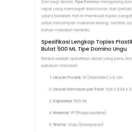
Dari segi desain,
Tipe Domino
mengusung kons
rapat yang mencegah kebocoran dan pertuk
udara berlebih. Hal ini membuat toples sang
untuk menyimpan makanan kering, camilan, b
bahan masakan tertentu.
Spesifikasi Lengkap Toples Plastik
Bulat 500 ML Tipe Domino Ungu
Berikut adalah spesifikasi detail yang perlu An
sebelum membeli:
Ukuran Produk
: 10 (diameter) x 8 cm
Ukuran Kemasan per Pack
: 61,8 x 53,4 x
Kapasitas
: 500 ML
Material
: PP (Polypropylene)
Warna
: Ungu (transparan)