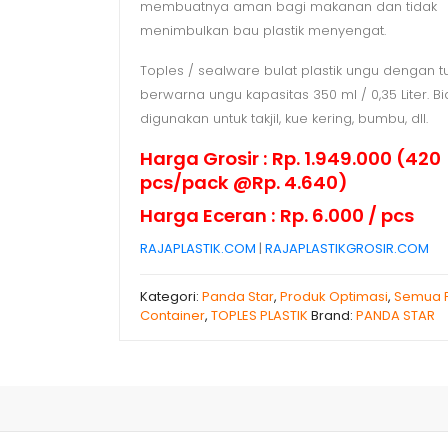
membuatnya aman bagi makanan dan tidak
menimbulkan bau plastik menyengat.
Toples / sealware bulat plastik ungu dengan t
berwarna ungu kapasitas 350 ml / 0,35 Liter. B
digunakan untuk takjil, kue kering, bumbu, dll.
Harga Grosir : Rp. 1.949.000 (420
pcs/pack @Rp. 4.640)
Harga Eceran : Rp. 6.000 / pcs
RAJAPLASTIK.COM
|
RAJAPLASTIKGROSIR.COM
Kategori:
Panda Star
,
Produk Optimasi
,
Semua 
Container
,
TOPLES PLASTIK
Brand:
PANDA STAR