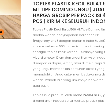
TOPLES PLASTIK KECIL BULAT 
500
ML TIPE DOMINO UNGU | JUAL
ML
HARGA GROSIR PER PACK ISI 
TIPE
PCS | KIRIM KE SELURUH INDO
DOMINO
UNGU
Toples Plastik Kecil Bulat 500 ML Tipe Domino U
adalah wadah penyimpanan berbahan
PP
(Polypropylene)
dengan bentuk silinder (bulat
volume sebesar 500 ml. Jenis toples ini sering
sebagai “toples kecil” karena ukurannya yang re
—
berdiameter 10 cm dan tinggi 8 cm
—sehingg
disimpan di dapur, lemari, atau di meja kerja.
yang ungu memberikan sentuhan estetik yang 
memudahkan Anda untuk membedakannya d
wadah-wadah lain yang umumnya berwarna 
atau putih.
Toples ini diproduksi oleh
brand PANDA STAR
, 
dikenal akan inovasi serta kualitas produk plast