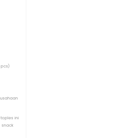
 pcs)
erusahaan
oples ini
g snack