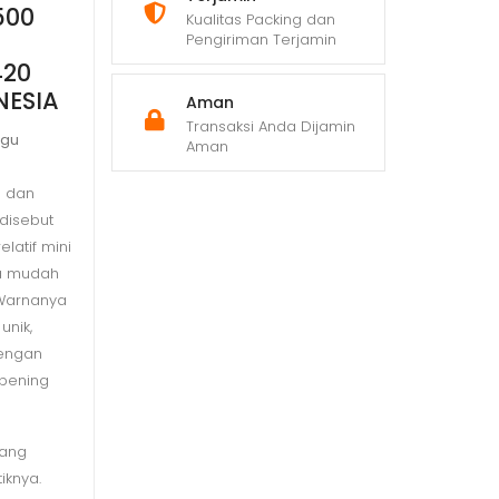
500
Kualitas Packing dan
Pengiriman Terjamin
420
NESIA
Aman
Transaksi Anda Dijamin
ngu
Aman
) dan
 disebut
latif mini
a mudah
 Warnanya
unik,
engan
bening
yang
iknya.