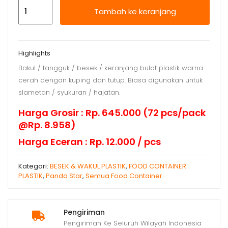
Kuantitas
Tambah ke keranjang
Wakul
Plastik
14
Highlights
Kuping
Bakul / tangguk / besek / keranjang bulat plastik warna
+
cerah dengan kuping dan tutup. Biasa digunakan untuk
ttp
slametan / syukuran / hajatan.
Dx
Harga Grosir : Rp. 645.000 (72 pcs/pack
@Rp. 8.958)
Harga Eceran : Rp. 12.000 / pcs
Kategori:
BESEK & WAKUL PLASTIK
,
FOOD CONTAINER
PLASTIK
,
Panda Star
,
Semua Food Container
Pengiriman
Pengiriman Ke Seluruh Wilayah Indonesia