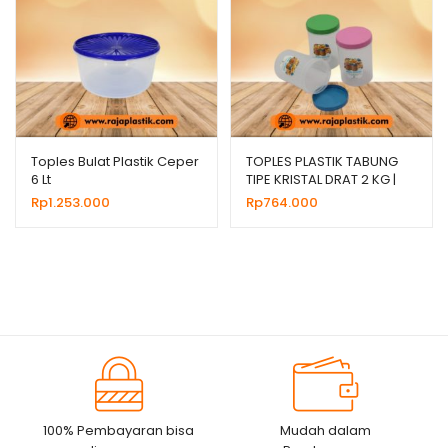
Toples Bulat Plastik Ceper
TOPLES PLASTIK TABUNG
6 Lt
TIPE KRISTAL DRAT 2 KG |
HARGA GROSIR
Rp
1.253.000
Rp
764.000
100% Pembayaran bisa
Mudah dalam