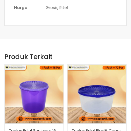
Harga
Grosir, Ritel
Produk Terkait
Toples Bulat Sealware 16
Toples Bulat Plastik Ceper