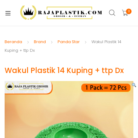
xpand
ild
0
xpand
enu
ild
xpand
enu
ild
Beranda
Brand
Panda Star
Wakul Plastik 14
xpand
enu
Kuping + ttp Dx
ild
xpand
enu
Wakul Plastik 14 Kuping + ttp Dx
ild
xpand
enu
ild
xpand
enu
ild
xpand
enu
ild
enu