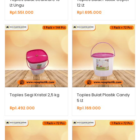
Lt Ungu
12 Lt
Rp
1.551.000
Rp
1.695.000
Toples Segi Kristal 2,5 kg
Toples Bulat Plastik Candy
5 Lt
Rp
1.492.000
Rp
1.169.000