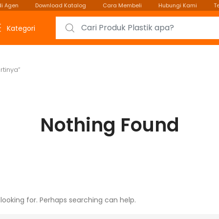
i Agen
Download Katalog
Cara Membeli
Hubungi Kami
T
Search for:
Kategori
rtinya”
Nothing Found
looking for. Perhaps searching can help.