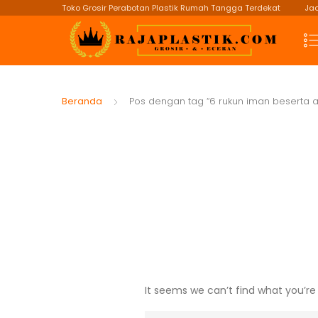
Toko Grosir Perabotan Plastik Rumah Tangga Terdekat
Jad
Beranda
Pos dengan tag “6 rukun iman beserta a
It seems we can’t find what you’re 