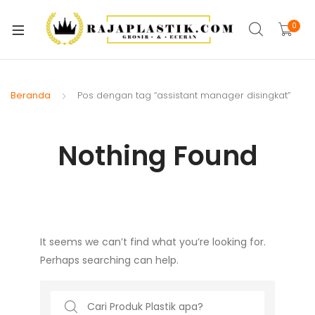
xpand
ild
0
xpand
enu
ild
xpand
enu
ild
Beranda
Pos dengan tag “assistant manager disingkat”
xpand
enu
ild
xpand
enu
Nothing Found
ild
xpand
enu
ild
xpand
enu
ild
xpand
enu
It seems we can’t find what you’re looking for.
ild
Perhaps searching can help.
enu
Search