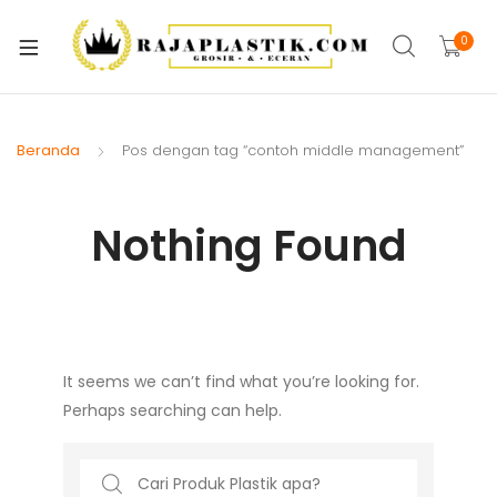
xpand
ild
0
xpand
enu
ild
xpand
enu
ild
Beranda
Pos dengan tag “contoh middle management”
xpand
enu
ild
xpand
enu
Nothing Found
ild
xpand
enu
ild
xpand
enu
ild
xpand
enu
It seems we can’t find what you’re looking for.
ild
Perhaps searching can help.
enu
Search