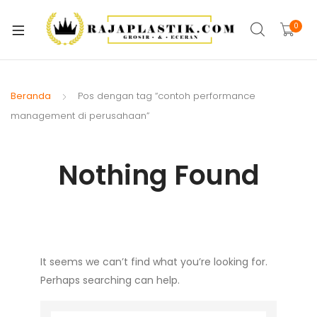
xpand
ild
0
xpand
enu
ild
xpand
enu
ild
Beranda
Pos dengan tag “contoh performance
xpand
enu
management di perusahaan”
ild
xpand
enu
ild
Nothing Found
xpand
enu
ild
xpand
enu
ild
xpand
enu
ild
It seems we can’t find what you’re looking for.
enu
Perhaps searching can help.