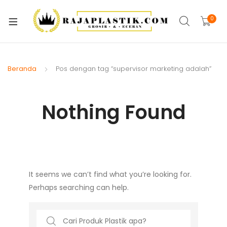
xpand
ild
0
xpand
enu
ild
xpand
enu
ild
Beranda
Pos dengan tag “supervisor marketing adalah”
xpand
enu
ild
xpand
enu
Nothing Found
ild
xpand
enu
ild
xpand
enu
ild
xpand
enu
It seems we can’t find what you’re looking for.
ild
Perhaps searching can help.
enu
Search