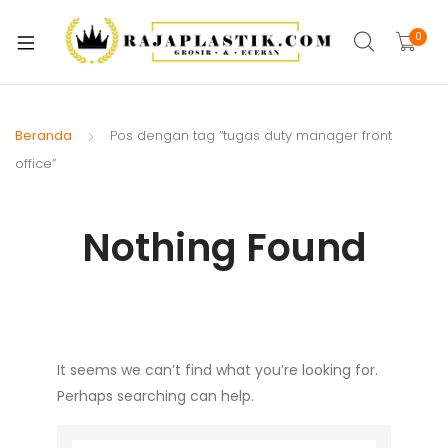
xpand
ild
0
xpand
enu
ild
xpand
enu
ild
Beranda
Pos dengan tag “tugas duty manager front
xpand
enu
office”
ild
xpand
enu
ild
Nothing Found
xpand
enu
ild
xpand
enu
ild
xpand
enu
ild
It seems we can’t find what you’re looking for.
enu
Perhaps searching can help.