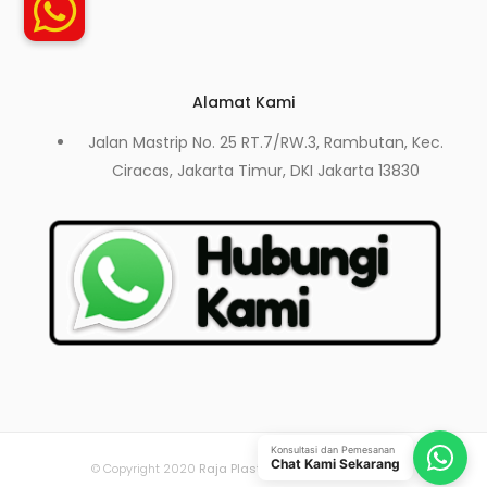
Alamat Kami
Jalan Mastrip No. 25 RT.7/RW.3, Rambutan, Kec.
Ciracas, Jakarta Timur, DKI Jakarta 13830
Konsultasi dan Pemesanan
Chat Kami Sekarang
© Copyright 2020
Raja Plastik
- All Rights Reserved