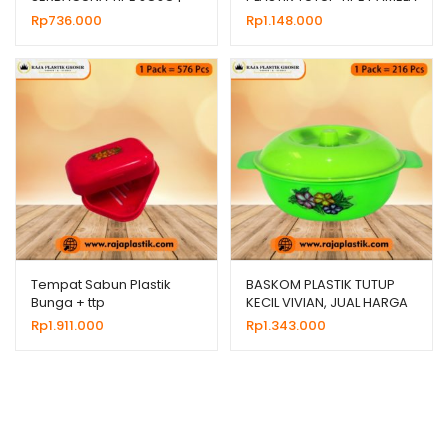
JUAL HARGA GROSIR
SOFT
Rp
736.000
Rp
1.148.000
Tempat Sabun Plastik
BASKOM PLASTIK TUTUP
Bunga + ttp
KECIL VIVIAN, JUAL HARGA
GROSIR MURAH
Rp
1.911.000
Rp
1.343.000