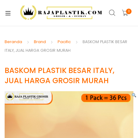
xpand
ild
0
xpand
enu
ild
xpand
enu
ild
Beranda
Brand
Pacific
BASKOM PLASTIK BESAR
xpand
enu
ITALY, JUAL HARGA GROSIR MURAH
ild
xpand
enu
BASKOM PLASTIK BESAR ITALY,
ild
xpand
enu
JUAL HARGA GROSIR MURAH
ild
xpand
enu
ild
xpand
enu
ild
enu