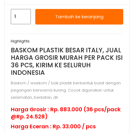
Kuantitas
Tambah ke keranjang
BASKOM
PLASTIK
BESAR
Highlights
ITALY,
BASKOM PLASTIK BESAR ITALY, JUAL
JUAL
HARGA GROSIR MURAH PER PACK ISI
HARGA
36 PCS, KIRIM KE SELURUH
GROSIR
INDONESIA
MURAH
Baskom / waskom / bak plastik berbentuk bulat dengan
pegangan berwarna kuning. Cocok digunakan untuk
selamatan, berkatan, dll.
Harga Grosir : Rp. 883.000 (36 pcs/pack
@Rp. 24.528)
Harga Eceran : Rp. 33.000 / pcs