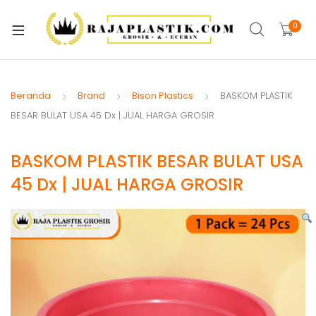
xpand
ild
0
xpand
enu
ild
xpand
enu
ild
Beranda
Brand
Bison Plastics
BASKOM PLASTIK
xpand
enu
BESAR BULAT USA 45 Dx | JUAL HARGA GROSIR
ild
xpand
enu
BASKOM PLASTIK BESAR BULAT USA
ild
xpand
enu
45 Dx | JUAL HARGA GROSIR
ild
xpand
enu
ild
xpand
enu
ild
enu