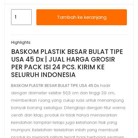
Kuantitas
Tambah ke keranjang
BASKOM
PLASTIK
BESAR
Highlights
BULAT
BASKOM PLASTIK BESAR BULAT TIPE
USA
USA 45 Dx | JUAL HARGA GROSIR
45
PER PACK ISI 24 PCS. KIRIM KE
Dx
SELURUH INDONESIA
|
JUAL
BASKOM PLASTIK BESAR BULAT TIPE USA 45 Dx
hadir
dengan diameter sekitar 50,5 cm dan tinggi 29 cm,
HARGA
memberikan ruang yang cukup luas untuk menampung
GROSIR
banyak barang sekaligus. Dilengkapi dengan fitur warna
cerah dan kilap, produk ini tidak hanya menawarkan
keindahan tampilan tetapi juga ketahanan fisik yang
mumpuni. Kelebihan-kelebihan inilah yang membuat
produk ini menjadi pilihan tepat bagi berbagai segmen