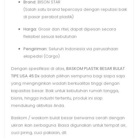
Brand:
BISON STAR
(Salah satu brand tepercaya dengan reputasi baik
di pasar perabot plastik)
Harga:
Grosir dan ritel, dapat dipesan secara
fleksibel sesuai kebutuhan
Pengiriman:
Seluruh Indonesia via perusahaan
ekspedisi (Cargo)
Dengan spesifikasi di atas,
BASKOM PLASTIK BESAR BULAT
TIPE USA 45 Dx
adalah pilihan sempurna bagi siapa saja
yang menginginkan wadah berkualitas tinggi dengan
kapasitas besar. Baik untuk kebutuhan rumah tangga,
bisnis, hingga industri tertentu, produk ini siap
mendukung aktivitas Anda.
Baskom / waskom bulat besar berwarna cerah dengan
ukiran ikan serbaguna. Biasa digunakan untuk tempat air,
cuci piring, cuci pakaian, dll.