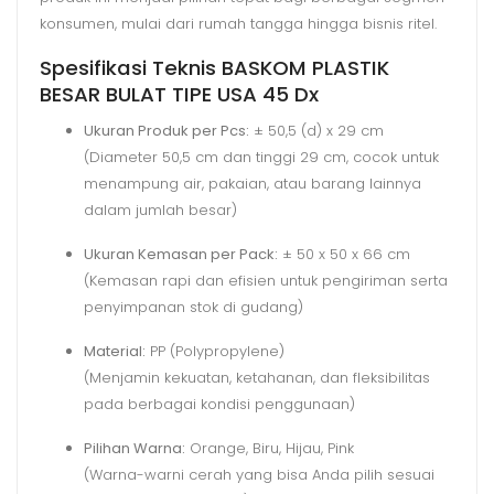
konsumen, mulai dari rumah tangga hingga bisnis ritel.
Spesifikasi Teknis BASKOM PLASTIK
BESAR BULAT TIPE USA 45 Dx
Ukuran Produk per Pcs:
± 50,5 (d) x 29 cm
(Diameter 50,5 cm dan tinggi 29 cm, cocok untuk
menampung air, pakaian, atau barang lainnya
dalam jumlah besar)
Ukuran Kemasan per Pack:
± 50 x 50 x 66 cm
(Kemasan rapi dan efisien untuk pengiriman serta
penyimpanan stok di gudang)
Material:
PP (Polypropylene)
(Menjamin kekuatan, ketahanan, dan fleksibilitas
pada berbagai kondisi penggunaan)
Pilihan Warna:
Orange, Biru, Hijau, Pink
(Warna-warni cerah yang bisa Anda pilih sesuai