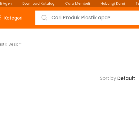
i Agen
Download Katalog
Cara Membeli
Hubungi Kami
T
Search for:
Kategori
tik Besar”
Sort by