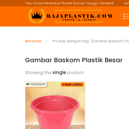
Toko Grosir Perabotan Plastik Rumah Tangga Terdekat
Jad
Beranda
Produk dengan tag “Gambar Baskom Plas
Gambar Baskom Plastik Besar
Showing the
single
product