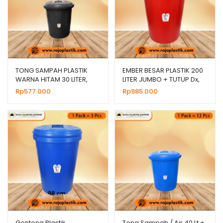
TONG SAMPAH PLASTIK
EMBER BESAR PLASTIK 200
WARNA HITAM 30 LITER,
LITER JUMBO + TUTUP Dx,
JUAL HARGA GROSIR
HARGA GROSIR
Rp
577.000
Rp
985.000
Gentong Plastik
Tong Sampah / Air 40 Lt +