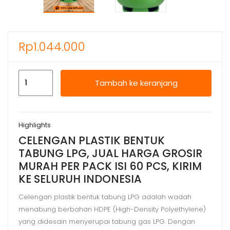
Rp
1.044.000
Kuantitas
Tambah ke keranjang
CELENGAN
PLASTIK
BENTUK
Highlights
TABUNG
CELENGAN PLASTIK BENTUK
LPG,
TABUNG LPG, JUAL HARGA GROSIR
JUAL
MURAH PER PACK ISI 60 PCS, KIRIM
HARGA
KE SELURUH INDONESIA
GROSIR
MURAH
Celengan plastik bentuk tabung LPG adalah wadah
menabung berbahan HDPE (High-Density Polyethylene)
yang didesain menyerupai tabung gas LPG. Dengan