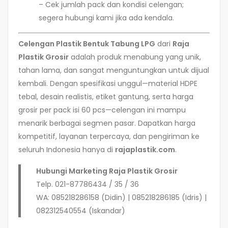
– Cek jumlah pack dan kondisi celengan;
segera hubungi kami jika ada kendala.
Celengan Plastik Bentuk Tabung LPG
dari
Raja
Plastik Grosir
adalah produk menabung yang unik,
tahan lama, dan sangat menguntungkan untuk dijual
kembali. Dengan spesifikasi unggul—material HDPE
tebal, desain realistis, etiket gantung, serta harga
grosir per pack isi 60 pcs—celengan ini mampu
menarik berbagai segmen pasar. Dapatkan harga
kompetitif, layanan terpercaya, dan pengiriman ke
seluruh Indonesia hanya di
rajaplastik.com
.
Hubungi Marketing Raja Plastik Grosir
Telp. 021-87786434 / 35 / 36
WA: 085218286158 (Didin) | 085218286185 (Idris) |
082312540554 (Iskandar)