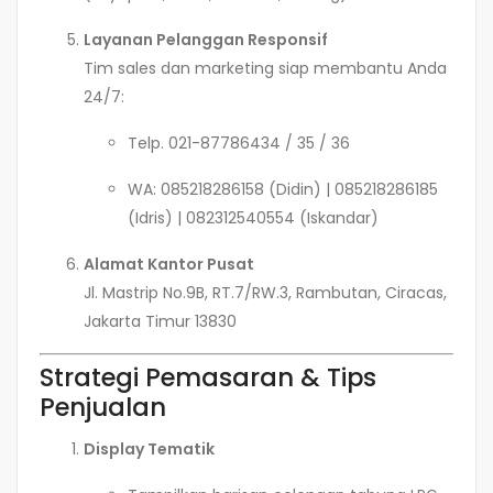
Layanan Pelanggan Responsif
Tim sales dan marketing siap membantu Anda
24/7:
Telp. 021-87786434 / 35 / 36
WA: 085218286158 (Didin) | 085218286185
(Idris) | 082312540554 (Iskandar)
Alamat Kantor Pusat
Jl. Mastrip No.9B, RT.7/RW.3, Rambutan, Ciracas,
Jakarta Timur 13830
Strategi Pemasaran & Tips
Penjualan
Display Tematik