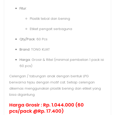
Fitur
:
Plastik tebal dan bening
Etiket pengait serbaguna
Qty/Pack
: 60 Pcs
Brand
: TONG KUAT
Harga
: Grosir & Ritel (minimal pembelian 1 pack isi
60 pcs)
Celengan / tabungan anak dengan bentuk LPG
berwarna hijau dengan motif cat. Setiap celengan
dikemas menggunakan plastik bening dan etiket yang
bisa digantung.
Harga Grosir : Rp. 1.044.000 (60
pcs/pack @Rp. 17.400)