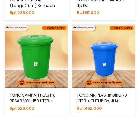
(Tong/Drum) Sampah
ttp Dx
Vol. 250 Liter, Jual Harga
Rp
1.283.000
Rp
965.000
Grosir
TONG SAMPAH PLASTIK
TONG AIR PLASTIK BIRU 70
BESAR VOL. 150 LITER +
LITER + TUTUP Dx, JUAL
TUTUP Dx
HARGA MURAH
Rp
1.528.000
Rp
1.492.000