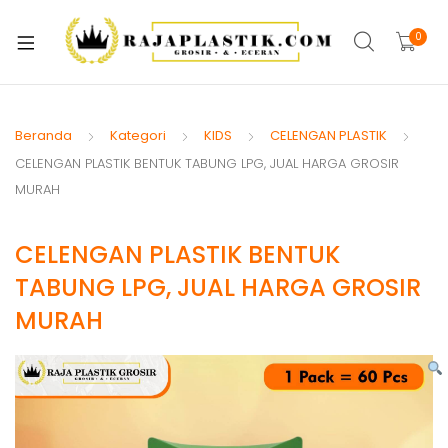
xpand
ild
0
xpand
enu
ild
xpand
enu
ild
Beranda
Kategori
KIDS
CELENGAN PLASTIK
xpand
enu
CELENGAN PLASTIK BENTUK TABUNG LPG, JUAL HARGA GROSIR
ild
MURAH
xpand
enu
ild
xpand
CELENGAN PLASTIK BENTUK
enu
ild
TABUNG LPG, JUAL HARGA GROSIR
xpand
enu
MURAH
ild
xpand
enu
ild
enu