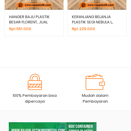
HANGER BAJU PLASTIK
KERANJANG BELANJA
BESAR FLORENT, JUAL
PLASTIK SEGI NEBULA L,
HARGA GROSIR MURAH
JUAL HARGA MURAH
Rp
1.551.000
Rp
1.225.000
100% Pembayaran bisa
Mudah dalam
dipercaya
Pembayaran