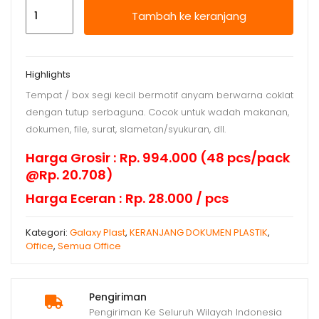
Kuantitas
Tambah ke keranjang
Keranjang
Venus
Coklat
Highlights
M
Tempat / box segi kecil bermotif anyam berwarna coklat
dengan tutup serbaguna. Cocok untuk wadah makanan,
dokumen, file, surat, slametan/syukuran, dll.
Harga Grosir : Rp. 994.000 (48 pcs/pack
@Rp. 20.708)
Harga Eceran : Rp. 28.000 / pcs
Kategori:
Galaxy Plast
,
KERANJANG DOKUMEN PLASTIK
,
Office
,
Semua Office
Pengiriman
Pengiriman Ke Seluruh Wilayah Indonesia