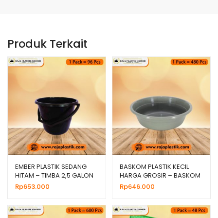
Produk Terkait
EMBER PLASTIK SEDANG
BASKOM PLASTIK KECIL
HITAM – TIMBA 2,5 GALON
HARGA GROSIR – BASKOM
GG GALAXY
10 ABU
Rp
653.000
Rp
646.000