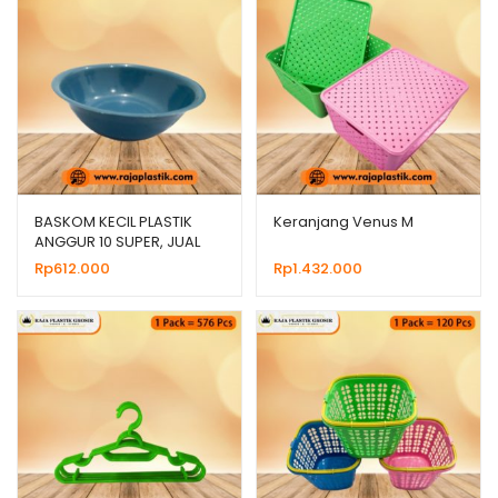
BASKOM KECIL PLASTIK
Keranjang Venus M
ANGGUR 10 SUPER, JUAL
HARGA MURAH
Rp
612.000
Rp
1.432.000