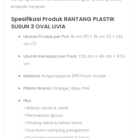
khawatir tumpah.
Spesifikasi Produk RANTANG PLASTIK
SUSUN 3 OVAL LIVIA
Ukuran Produk per Pcs
: 18 cm (P) × 16 cm (L) × 21,5
cm (T)
Ukuran Kemasan per Pack
: 72,5 cm × 48 cm × 87,5
cm
Material
: Polypropylene (PP) Food-Grade
Pilihan Warna
: Orange, Hijau, Pink
Fitur
:
• Warna cerah & awet
• Permukaan glossy
• Dinding tebal & tahan lama
• Dua kunci samping pengaman
• Dua tone warna badan & tutup