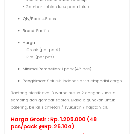
• Gambar sablon lucu pada tutup
Qty/Pack
: 48 pcs
Brand
: Pacific
Harga
:
– Grosir (per pack)
– Ritel (per pcs)
Minimal Pembelian
: 1 pack (48 pcs)
Pengiriman
: Seluruh Indonesia via ekspedisi cargo
Rantang plastik oval 3 warna susun 2 dengan kunci di
samping dan gambar sablon. Biasa digunakan untuk
catering, bekal, slametan / syukuran / hajatan, dll.
Harga Grosir : Rp. 1.205.000 (48
pcs/pack @Rp. 25.104)