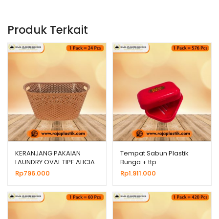
Produk Terkait
KERANJANG PAKAIAN
Tempat Sabun Plastik
LAUNDRY OVAL TIPE ALICIA
Bunga + ttp
BESAR COKLAT
Rp
796.000
Rp
1.911.000