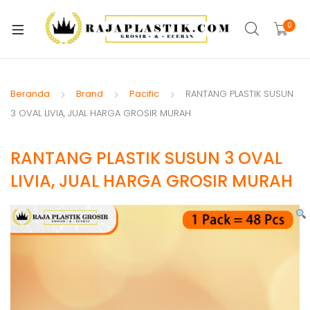
xpand
ild
0
xpand
enu
ild
xpand
enu
ild
Beranda
Brand
Pacific
RANTANG PLASTIK SUSUN
xpand
enu
3 OVAL LIVIA, JUAL HARGA GROSIR MURAH
ild
xpand
enu
RANTANG PLASTIK SUSUN 3 OVAL
ild
xpand
enu
LIVIA, JUAL HARGA GROSIR MURAH
ild
xpand
enu
ild
xpand
enu
ild
enu