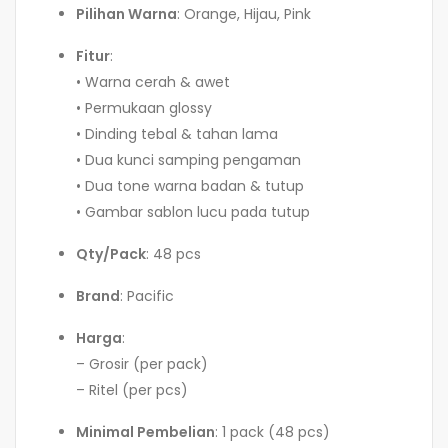
Pilihan Warna
: Orange, Hijau, Pink
Fitur
:
• Warna cerah & awet
• Permukaan glossy
• Dinding tebal & tahan lama
• Dua kunci samping pengaman
• Dua tone warna badan & tutup
• Gambar sablon lucu pada tutup
Qty/Pack
: 48 pcs
Brand
: Pacific
Harga
:
– Grosir (per pack)
– Ritel (per pcs)
Minimal Pembelian
: 1 pack (48 pcs)