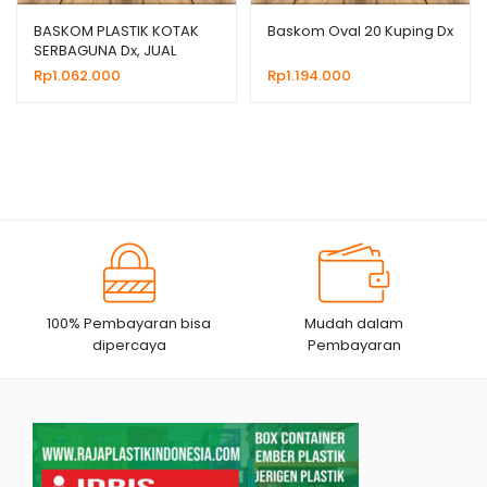
BASKOM PLASTIK KOTAK
Baskom Oval 20 Kuping Dx
SERBAGUNA Dx, JUAL
HARGA GROSIR MURAH
Rp
1.062.000
Rp
1.194.000
100% Pembayaran bisa
Mudah dalam
dipercaya
Pembayaran