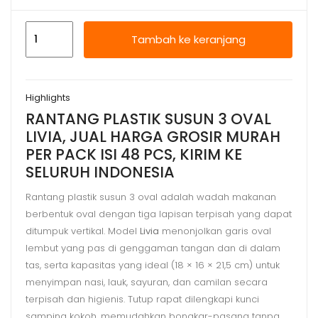
Kuantitas
Tambah ke keranjang
RANTANG
PLASTIK
SUSUN
Highlights
3
RANTANG PLASTIK SUSUN 3 OVAL
OVAL
LIVIA, JUAL HARGA GROSIR MURAH
LIVIA,
PER PACK ISI 48 PCS, KIRIM KE
JUAL
SELURUH INDONESIA
HARGA
GROSIR
Rantang plastik susun 3 oval adalah wadah makanan
berbentuk oval dengan tiga lapisan terpisah yang dapat
MURAH
ditumpuk vertikal. Model
Livia
menonjolkan garis oval
lembut yang pas di genggaman tangan dan di dalam
tas, serta kapasitas yang ideal (18 × 16 × 21,5 cm) untuk
menyimpan nasi, lauk, sayuran, dan camilan secara
terpisah dan higienis. Tutup rapat dilengkapi kunci
samping kokoh, memudahkan bongkar-pasang tanpa