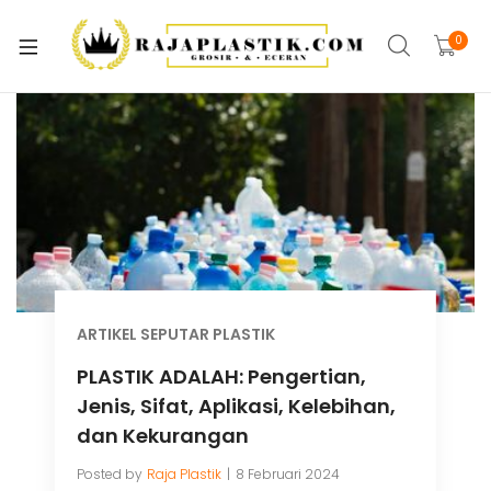
xpand
ild
0
xpand
enu
ild
xpand
enu
ild
xpand
enu
ild
xpand
enu
ild
xpand
enu
ild
xpand
enu
ARTIKEL SEPUTAR PLASTIK
ild
xpand
PLASTIK ADALAH: Pengertian,
enu
ild
Jenis, Sifat, Aplikasi, Kelebihan,
enu
dan Kekurangan
Posted by
Raja Plastik
8 Februari 2024