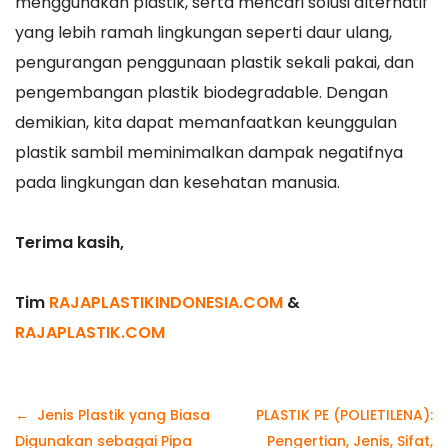
menggunakan plastik, serta mencari solusi alternatif
yang lebih ramah lingkungan seperti daur ulang,
pengurangan penggunaan plastik sekali pakai, dan
pengembangan plastik biodegradable. Dengan
demikian, kita dapat memanfaatkan keunggulan
plastik sambil meminimalkan dampak negatifnya
pada lingkungan dan kesehatan manusia.
Terima kasih,
Tim
RAJAPLASTIKINDONESIA.COM
&
RAJAPLASTIK.COM
Navigasi
Jenis Plastik yang Biasa
PLASTIK PE (POLIETILENA):
pos
Digunakan sebagai Pipa
Pengertian, Jenis, Sifat,